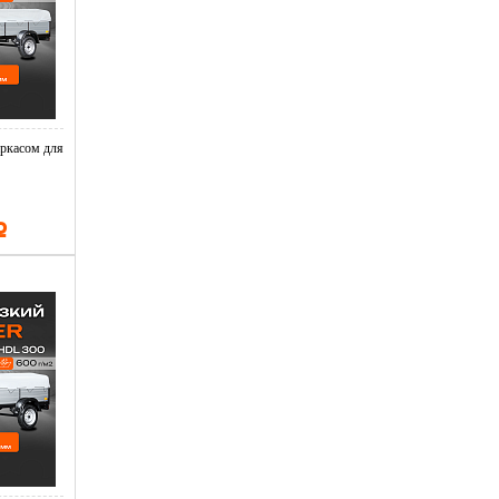
ркасом для
Р