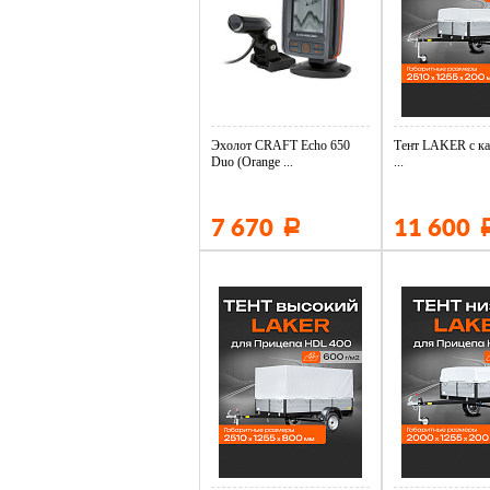
Эхолот CRAFT Echo 650
Тент LAKER с ка
Duo (Orange ...
...
7 670
11 600
Р