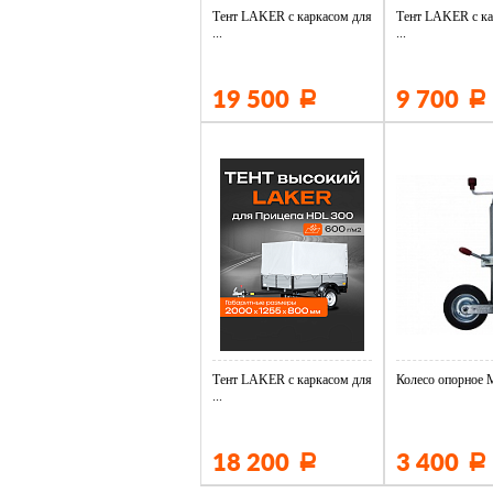
Тент LAKER с каркасом для
Тент LAKER с ка
...
...
19 500
9 700
Р
Р
Тент LAKER с каркасом для
Колесо опорное М
...
18 200
3 400
Р
Р