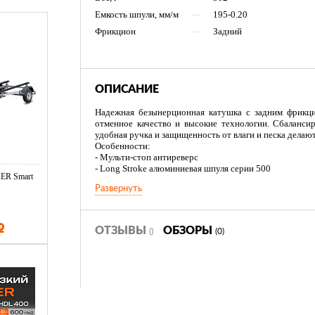
Емкость шпули, мм/м
—
195-0.20
Фрикцион
—
Задний
ОПИСАНИЕ
Надежная безынерционная катушка с задним фрикци
отменное качество и высокие технологии. Сбаланси
удобная ручка и защищенность от влаги и песка дела
Особенности:
- Мульти-стоп антиреверс
- Long Stroke алюминиевая шпуля серии 500
ER Smart
- Электронно сбалансированный ротор
Развернуть
- Сбалансированный ручка
- Многодисковый фрикцион
- Запасная пластмассовая шпуля
Р
ОТЗЫВЫ
ОБЗОРЫ
()
(0)