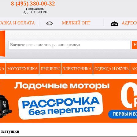
8 (495) 380-00-32
Гипермаркеты
АДРЕНАЛИН.RU
АВКА И ОПЛАТА
МЕЛКИЙ ОПТ
АДРЕС
КА
МОТОТЕХНИКА
ПРИЦЕПЫ
ЭЛЕКТРОНИКА
ОДЕЖДА И ОБУВЬ
АК
:
Катушки