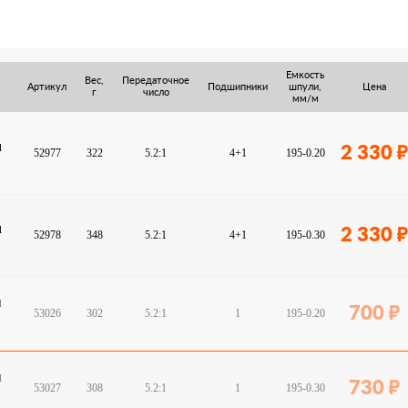
Емкость
Вес,
Передаточное
Артикул
Подшипники
шпули,
Цена
г
число
мм/м
l
2 330
52977
322
5.2:1
4+1
195-0.20
l
2 330
52978
348
5.2:1
4+1
195-0.30
l
700
53026
302
5.2:1
1
195-0.20
l
730
53027
308
5.2:1
1
195-0.30