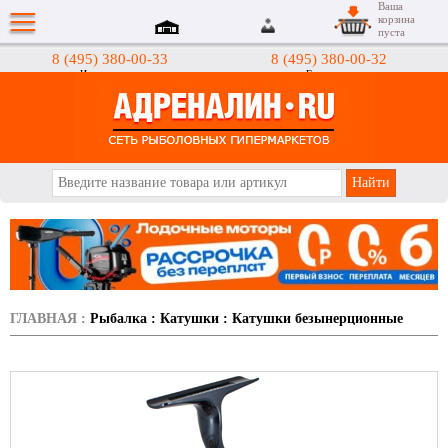
Ваша
корзина
пуста
8 (495) 380-00-33
8 (495) 380-00-32
Интернет-магазин
Гипермаркеты
АДРЕНАЛИН.RU
ГЛАВНАЯ
:
Рыбалка
:
Катушки
:
Катушки безынерционные