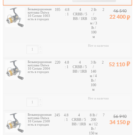
Безынерционная
195
4.8
4
2 lb
2
46 540
катушка Daiwa
: 1
CRBB / 5
/
10 Certate 1003
22 400
BB / 1RB
130
есть в городах
м / 3
lb /
100
м
Нет в наличии
+
-
Безынерционная
220
4.8
4
3 lb
2
52 110
катушка Daiwa
: 1
CRBB / 5
/
10 Certate 2004
BB / 1RB
140
есть в городах
м / 4
lb /
100
м
Нет в наличии
+
-
Безынерционная
245
4.8
4
8 lb /
7
56 940
катушка Daiwa
: 1
CRBB / 5
200
10 Certate 2500
34 150
BB / 1RB
м / 12
есть в городах
lb /
150 м