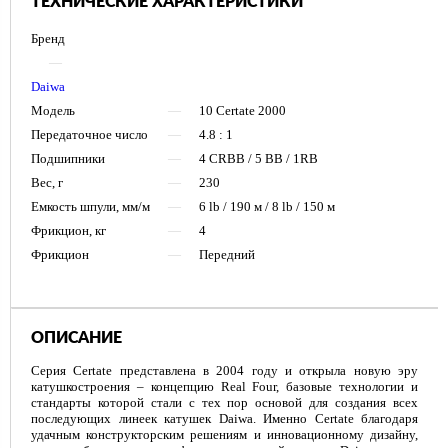
ТЕХНИЧЕСКИЕ ХАРАКТЕРИСТИКИ
Бренд
—
Daiwa
Модель
—
10 Certate 2000
Передаточное число
—
4.8 : 1
Подшипники
—
4 CRBB / 5 BB / 1RB
Вес, г
—
230
Емкость шпули, мм/м
—
6 lb / 190 м / 8 lb / 150 м
Фрикцион, кг
—
4
Фрикцион
—
Передний
ОПИСАНИЕ
Серия Certate представлена в 2004 году и открыла новую эру
катушкостроения – концепцию Real Four, базовые технологии и
стандарты которой стали с тех пор основой для создания всех
последующих линеек катушек Daiwa. Именно Certate благодаря
удачным конструкторским решениям и инновационному дизайну,