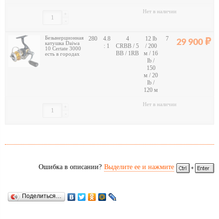
Нет в наличии
+
-
Безынерционная
280
4.8
4
12 lb
7
29 900
катушка Daiwa
: 1
CRBB / 5
/ 200
10 Certate 3000
BB / 1RB
м / 16
есть в городах
lb /
150
м / 20
lb /
120 м
Нет в наличии
+
-
Ошибка в описании?
Выделите ее и нажмите
Поделиться…