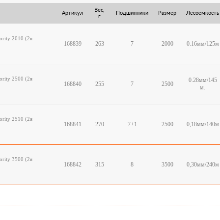
Вес,
Артикул
Подшипники
Размер
Лесоемкость
г
ority 2010 (2я
168839
263
7
2000
0.16мм/125м
ority 2500 (2я
0.28мм/145
168840
255
7
2500
м.
ority 2510 (2я
168841
270
7+1
2500
0,18мм/140м
ority 3500 (2я
168842
315
8
3500
0,30мм/240м