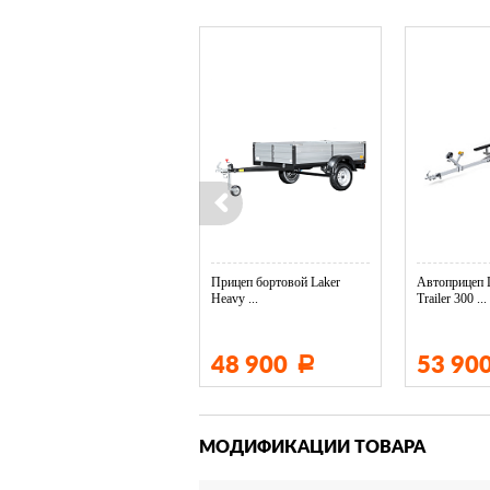
Колесо опорное МЗСА в ...
Прицеп бортовой Laker
Автоприцеп 
Heavy ...
Trailer 300 ...
3 400
48 900
53 90
Р
Р
МОДИФИКАЦИИ ТОВАРА