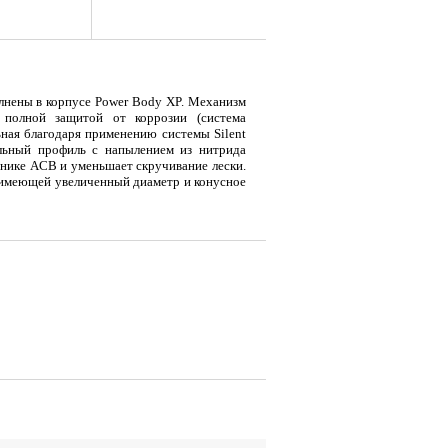
олнены в корпусе Power Body XP. Механизм
полной защитой от коррозии (система
льная благодаря применению системы Silent
альный профиль с напылением из нитрида
пнике ACB и уменьшает скручивание лески.
, имеющей увеличенный диаметр и конусное
сключить перехлестывание лески в узле
я
Тент LAKER с каркасом для
Тент LAKER с каркасом для
Тент
...
...
...
19 500
9 700
18
Р
Р