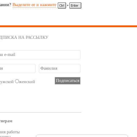
сании?
Выделите ее и нажмите
ДПИСКА НА РАССЫЛКУ
мужской
женский
тнерам
вия работы
изиты