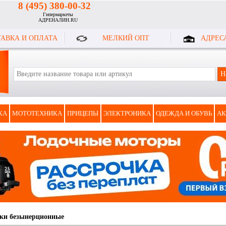
8 (495) 380-00-32
Гипермаркеты
АДРЕНАЛИН.RU
АВКА И ОПЛАТА
МЕЛКИЙ ОПТ
АДРЕС
КА
МОТОТЕХНИКА
ПРИЦЕПЫ
ЭЛЕКТРОНИКА
ОДЕЖДА И ОБУВЬ
АК
ки безынерционные