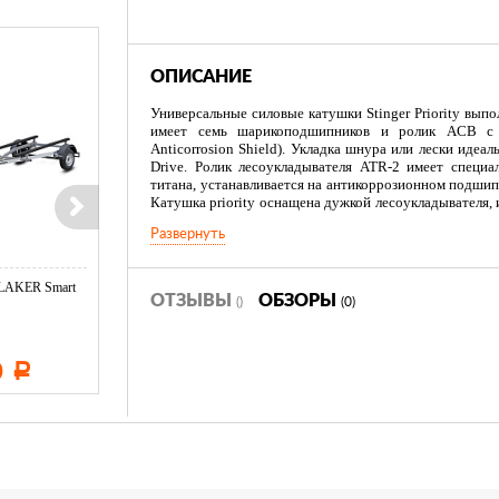
ОПИСАНИЕ
Универсальные силовые катушки Stinger Priority вып
имеет семь шарикоподшипников и ролик ACB с 
Anticorrosion Shield). Укладка шнура или лески идеа
Drive. Ролик лесоукладывателя ATR-2 имеет специ
титана, устанавливается на антикоррозионном подши
Катушка priority оснащена дужкой лесоукладывателя
окончание. Применение ее позволяет полностью и
Развернуть
держателя ролика лесоукладывателя.
LAKER Smart
Эхолот CRAFT Echo 650
Тент LAKER с каркасом дл
ОТЗЫВЫ
ОБЗОРЫ
()
(0)
Duo (Orange ...
...
0
7 670
11 600
Р
Р
Р