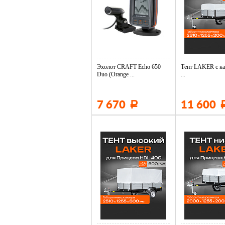
Эхолот CRAFT Echo 650
Тент LAKER с ка
Duo (Orange ...
...
7 670
11 600
Р