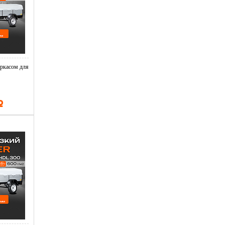
Дужка лесоукладывателя полая прочная (облегчённая)
Ролик лесоукладывателя конусный увеличенный (проти
Покрытие износостойкое нитридом титана: – ролика л
ркасом для
Р