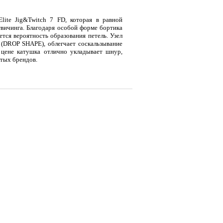
lite Jig&Twitch 7 FD, которая в равной
 твичинга. Благодаря особой форме бортика
тся вероятность образования петель. Узел
 (DROP SHAPE), облегчает соскальзывание
 цене катушка отлично укладывает шнур,
итых брендов.
ой)