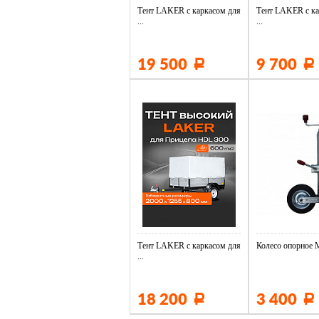
Тент LAKER с каркасом для
Тент LAKER с ка
...
...
19 500
9 700
Р
Р
Тент LAKER с каркасом для
Колесо опорное М
...
18 200
3 400
Р
Р