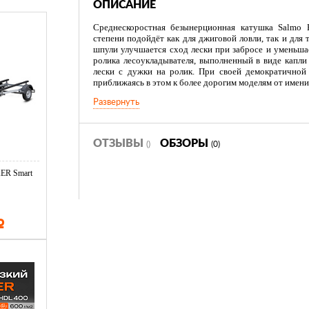
ОПИСАНИЕ
Среднескоростная безынерционная катушка Salmo E
степени подойдёт как для джиговой ловли, так и для
шпули улучшается сход лески при забросе и уменьшае
ролика лесоукладывателя, выполненный в виде капли
лески с дужки на ролик. При своей демократичной
приближаясь в этом к более дорогим моделям от имен
Развернуть
Характеристики:
ОТЗЫВЫ
ОБЗОРЫ
()
(0)
Тормоз фрикционный передний FD (с микрорегулировк
6 подшипников шариковых + 1 подшипник роликовый
ER Smart
Мгновенный стопор обратного хода (антиреверс)
Включатель антиреверса флажковый нижний
Р
Высокоточный механизм привода: латунь-алюминий
Корпус и ротор карбопластовые
Шпуля основная алюминиевая облегчённая
Шпуля дополнительная графитовая