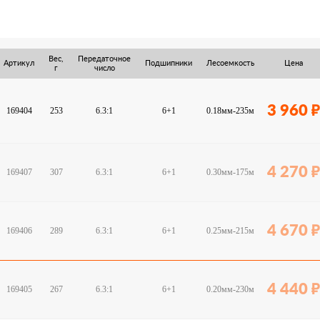
Вес,
Передаточное
Артикул
Подшипники
Лесоемкость
Цена
г
число
3 960
169404
253
6.3:1
6+1
0.18мм-235м
4 270
169407
307
6.3:1
6+1
0.30мм-175м
4 670
169406
289
6.3:1
6+1
0.25мм-215м
4 440
169405
267
6.3:1
6+1
0.20мм-230м