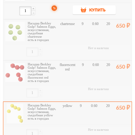
%
+
КУПИТЬ
-
Насадка Berkley
chartreuse
9
0.60
20
650
Gulp! Salmon Eggs,
искусственная,
съедобная
chartreuse
есть в городах
Нет в наличии
+
-
Насадка Berkley
fluorescent
9
0.60
20
650
Gulp! Salmon Eggs,
red
искусственная,
съедобная
fluorescent red
есть в городах
Нет в наличии
+
-
Насадка Berkley
yellow
9
0.60
20
650
Gulp! Salmon Eggs,
искусственная,
съедобная yellow
есть в городах
Нет в наличии
+