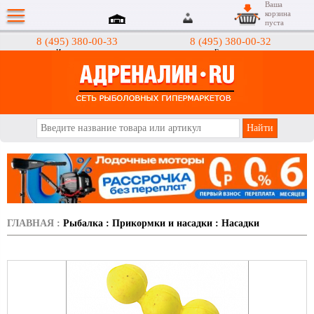
Ваша
корзина
пуста
8 (495) 380-00-33
8 (495) 380-00-32
Интернет-магазин
Гипермаркеты
АДРЕНАЛИН.RU
ГЛАВНАЯ
:
Рыбалка
:
Прикормки и насадки
:
Насадки