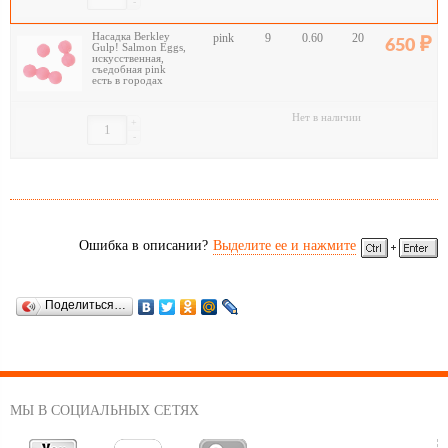
-
Насадка Berkley
pink
9
0.60
20
650
Gulp! Salmon Eggs,
искусственная,
съедобная pink
есть в городах
Нет в наличии
+
-
Ошибка в описании?
Выделите ее и нажмите
Поделиться…
МЫ В СОЦИАЛЬНЫХ СЕТЯХ