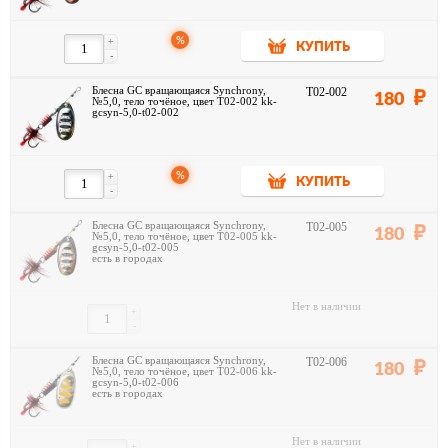
%
+
КУПИТЬ
-
Блесна GC вращающаяся Synchrony,
T02-002
180
№5,0, тело точёное, цвет T02-002 kk-
gcsyn-5,0-t02-002
%
+
КУПИТЬ
-
Блесна GC вращающаяся Synchrony,
T02-005
180
№5,0, тело точёное, цвет T02-005 kk-
gcsyn-5,0-t02-005
есть в городах
Нет в наличии
+
-
Блесна GC вращающаяся Synchrony,
T02-006
180
№5,0, тело точёное, цвет T02-006 kk-
gcsyn-5,0-t02-006
есть в городах
Нет в наличии
+