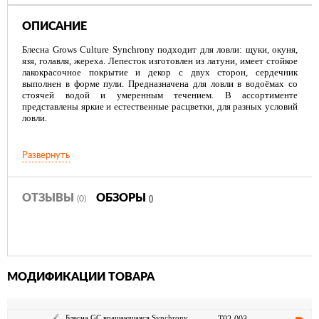
ОПИСАНИЕ
Блесна Grows Culture Synchrony подходит для ловли: щуки, окуня,
язя, голавля, жереха. Лепесток изготовлен из латуни, имеет стойкое
лакокрасочное покрытие и декор с двух сторон, сердечник
выполнен в форме пули. Предназначена для ловли в водоёмах со
стоячей водой и умеренным течением. В ассортименте
представлены яркие и естественные расцветки, для разных условий
ловли.
Развернуть
ОТЗЫВЫ
ОБЗОРЫ
(0)
()
МОДИФИКАЦИИ ТОВАРА
Блесна GC вращающаяся Synchrony,