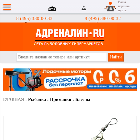
Ваша
корзина
пуста
8 (495) 380-00-33
8 (495) 380-00-32
Интернет-магазин
Гипермаркеты
АДРЕНАЛИН.RU
ГЛАВНАЯ
:
Рыбалка
:
Приманки
:
Блесны