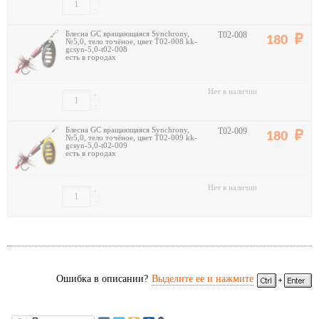
-
Блесна GC вращающаяся Synchrony,
T02-008
180
№5,0, тело точёное, цвет T02-008 kk-
gcsyn-5,0-t02-008
есть в городах
Нет в наличии
+
-
Блесна GC вращающаяся Synchrony,
T02-009
180
№5,0, тело точёное, цвет T02-009 kk-
gcsyn-5,0-t02-009
есть в городах
Нет в наличии
+
-
Ошибка в описании?
Выделите ее и нажмите