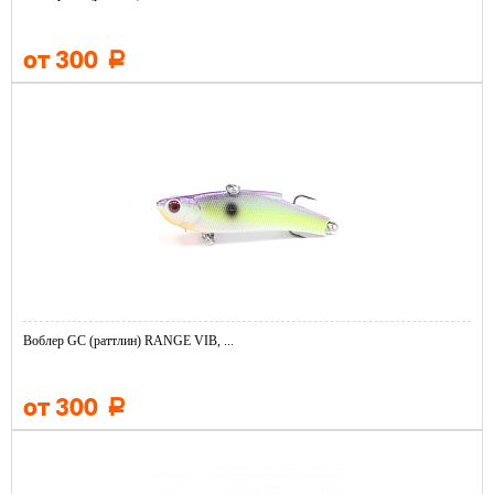
от 300
Р
Воблер GC (раттлин) RANGE VIB, ...
от 300
Р