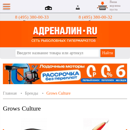
Ваша
корзина
пуста
8 (495) 380-00-33
8 (495) 380-00-32
Интернет-магазин
Гипермаркеты
АДРЕНАЛИН.RU
Главная
Бренды
Grows Culture
Grows Culture