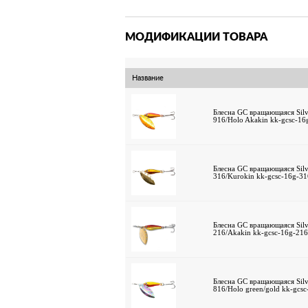
МОДИФИКАЦИИ ТОВАРА
Название
Блесна GC вращающаяся Silve
916/Holo Akakin kk-gcsc-16
Блесна GC вращающаяся Silve
316/Kurokin kk-gcsc-16g-31
Блесна GC вращающаяся Silve
216/Akakin kk-gcsc-16g-216
Блесна GC вращающаяся Silve
816/Holo green/gold kk-gcs