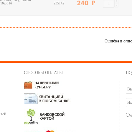
r Cleek, 16 g, 16100-
+
240
235142
-16g-616
-
Ошибка в опи
СПОСОБЫ ОПЛАТЫ
ПО
тей.