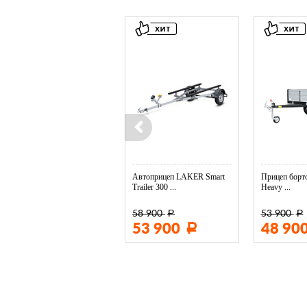
Колесо опорное МЗСА в ...
Автоприцеп LAKER Smart
Прицеп борто
Trailer 300 ...
Heavy ...
58 900
53 900
Р
Р
3 400
53 900
48 90
Р
Р