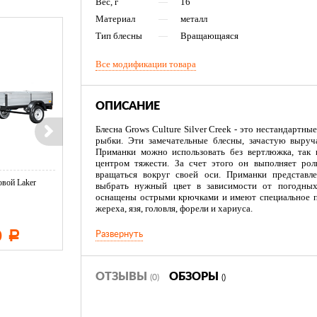
Вес, г
—
16
Материал
—
металл
Тип блесны
—
Вращающаяся
Все модификации товара
ОПИСАНИЕ
Блесна Grows Culture Silver Creek - это нестандартны
рыбки. Эти замечательные блесны, зачастую выруча
Приманки можно использовать без вертлюжка, так
центром тяжести. За счет этого он выполняет рол
вращаться вокруг своей оси. Приманки представле
вой Laker
Тент LAKER с каркасом для
Тент LAKER с каркасом дл
выбрать нужный цвет в зависимости от погодных
...
...
оснащены острыми крючками и имеют специальное по
жереха, язя, головля, форели и хариуса.
0
11 600
19 500
Развернуть
Р
Р
Р
ОТЗЫВЫ
ОБЗОРЫ
(0)
()