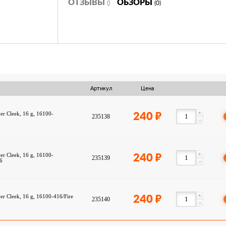
ОТЗЫВЫ
ОБЗОРЫ
()
(0)
Артикул
Цена
+
r Cleek, 16 g, 16100-
240
235138
6
-
+
r Cleek, 16 g, 16100-
240
235139
16
-
+
r Cleek, 16 g, 16100-416/Fire
240
235140
-