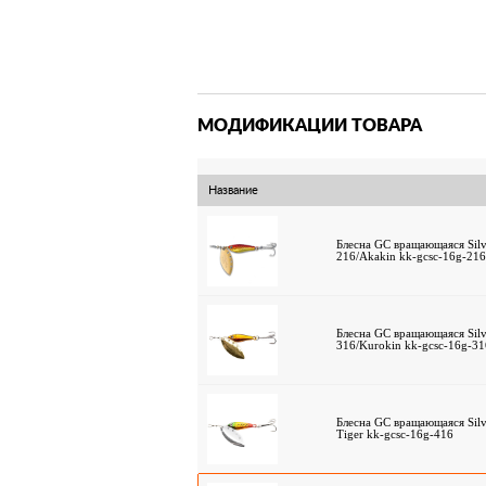
МОДИФИКАЦИИ ТОВАРА
Название
Блесна GC вращающаяся Silve
216/Akakin kk-gcsc-16g-21
Блесна GC вращающаяся Silve
316/Kurokin kk-gcsc-16g-3
Блесна GC вращающаяся Silve
Tiger kk-gcsc-16g-416