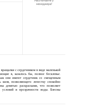
Рассчитайте у
менеджера!
я
Тент LAKER с каркасом для
Тент LAKER с каркасом для
Тент
...
...
...
е вращалки с сердечником в виде маленькой
ющие в, казалось бы, полное бесклевье.
 как они имеют сердечник со смещенным
19 500
9 700
18
ь киля, позволяющего лепестку спокойно
Р
Р
ны девятью раскрасками, что позволяет
 условий и прозрачности воды. Блесны
крытие.
форели и хариуса.