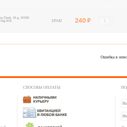
r Cleek, 16 g, 16100-
+
240
235142
-16g-616
-
Ошибка в опи
СПОСОБЫ ОПЛАТЫ
ПО