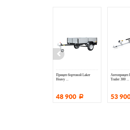
Колесо опорное МЗСА в ...
Прицеп бортовой Laker
Автоприцеп 
Heavy ...
Trailer 300 ...
3 400
48 900
53 90
Р
Р