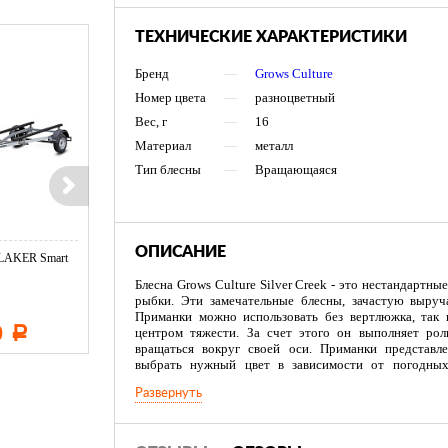
ТЕХНИЧЕСКИЕ ХАРАКТЕРИСТИКИ
Бренд
—
Grows Culture
Номер цвета
—
разноцветный
Вес, г
—
16
Материал
—
металл
Тип блесны
—
Вращающаяся
ОПИСАНИЕ
LAKER Smart
Эхолот CRAFT Echo 650
Тент LAKER с каркасом дл
Duo (Orange ...
...
Блесна Grows Culture Silver Creek - это нестандартны
рыбки. Эти замечательные блесны, зачастую выруча
Приманки можно использовать без вертлюжка, так
0
7 670
11 600
центром тяжести. За счет этого он выполняет рол
Р
Р
Р
вращаться вокруг своей оси. Приманки представле
выбрать нужный цвет в зависимости от погодных
оснащены острыми крючками и имеют специальное по
Развернуть
Рекомендованы для ловли окуня, жереха, язя, головля, 