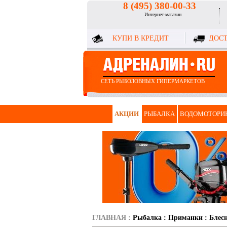
8 (495) 380-00-33
Интернет-магазин
КУПИ В КРЕДИТ
ДОСТ
СЕТЬ РЫБОЛОВНЫХ ГИПЕРМАРКЕТОВ
АКЦИИ
РЫБАЛКА
ВОДОМОТОРИ
ГЛАВНАЯ
:
Рыбалка
:
Приманки
:
Блес