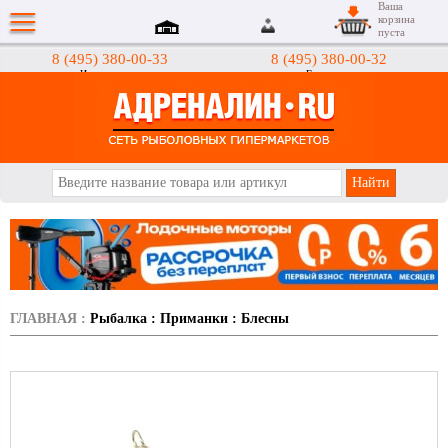
Ваша
корзина
пуста
8 (495) 380-00-33
8 (495) 380-00-32
Интернет-магазин
Гипермаркеты
АДРЕНАЛИН.RU
ГЛАВНАЯ
:
Рыбалка
:
Приманки
:
Блесны