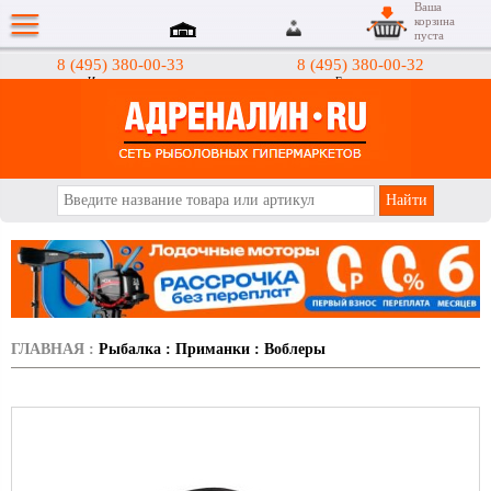
Ваша
корзина
пуста
8 (495) 380-00-33
8 (495) 380-00-32
Интернет-магазин
Гипермаркеты
АДРЕНАЛИН.RU
ГЛАВНАЯ
:
Рыбалка
:
Приманки
:
Воблеры