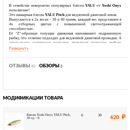
В семействе невероятно популярных блёсен
YALU
от
Yoshi Onyx
пополнение!
Это шикарная блесна
YALU Pitch
для медленной джиговой ловли.
Выпускается в 2х весах - 30 и 40 грамм, каждый вес представлен в
4х отборных цветах с повышенной светоотражающей
способностью.
Её "Z"-образные тонущие движения напоминают подраненную
рыбку, что отлично подходит для медленной джиговой проводки. А
специальное светящееся покрытие привлечет внимание любого
хищника.
Развернуть
ОТЗЫВЫ
ОБЗОРЫ
(0)
()
МОДИФИКАЦИИ ТОВАРА
Блесна Yoshi Onyx YALU Pitch,
6
30
620
30 гр. / 6