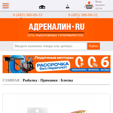
Ваша
корзина
пуста
8 (495) 380-00-33
8 (495) 380-00-32
Интернет-магазин
Гипермаркеты
АДРЕНАЛИН.RU
ГЛАВНАЯ
:
Рыбалка
:
Приманки
:
Блесны