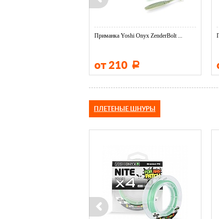
oshi Onyx ...
Приманка Yoshi Onyx ZenderBolt ...
90
от 210
Р
Р
ПЛЕТЕНЫЕ ШНУРЫ