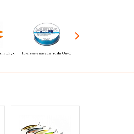
shi Onyx
Плетеные шнуры Yoshi Onyx
Монофильные лески Yoshi
Onyx