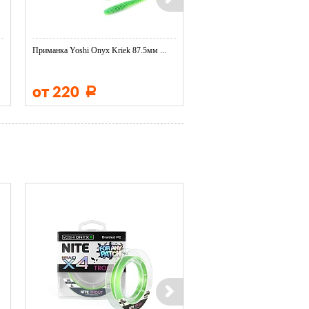
Приманка Yoshi Onyx Kriek 87.5мм ...
Приманка Yoshi Onyx Salt Patc
от 220
от 180
Р
Р