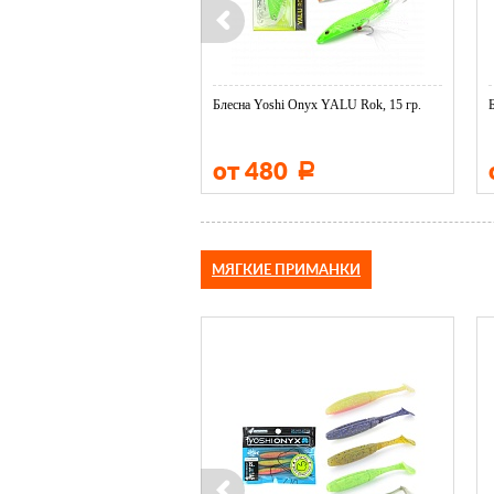
shi Onyx Panyx Vibe 70
Блесна Yoshi Onyx YALU Rok, 15 гр.
00
от 480
Р
Р
МЯГКИЕ ПРИМАНКИ