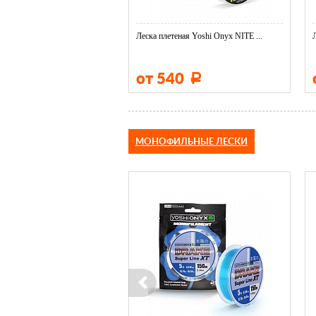
еная Yoshi Onyx NITE ...
Леска плетеная Yoshi Onyx NITE ...
60
от 540
Р
Р
МОНОФИЛЬНЫЕ ЛЕСКИ