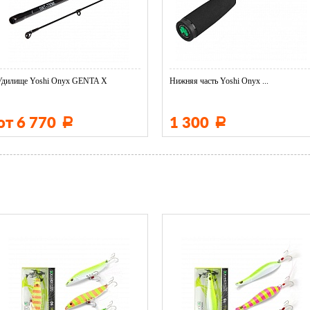
Удилище Yoshi Onyx GENTA X
Нижняя часть Yoshi Onyx ...
от 6 770
1 300
Р
Р