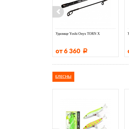
ое удилище ...
Удилище Yoshi Onyx TORN X
580
от 6 360
Р
Р
БЛЕСНЫ