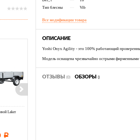
Тип блесны
—
Vib
Все модификации товара
ОПИСАНИЕ
Yoshi Onyx Agility - это 100% работающий проверенн
Модель оснащена чрезвычайно острыми фирменными 
ОТЗЫВЫ
ОБЗОРЫ
(0)
()
вой Laker
Тент LAKER с каркасом для
Тент LAKER с каркасом дл
...
...
0
11 600
19 500
Р
Р
Р