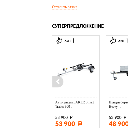
Оставить отзыв
СУПЕРПРЕДЛОЖЕНИЕ
Колесо опорное МЗСА в ...
Автоприцеп LAKER Smart
Прицеп борто
Trailer 300 ...
Heavy ...
58 900
53 900
Р
Р
3 400
53 900
48 90
Р
Р