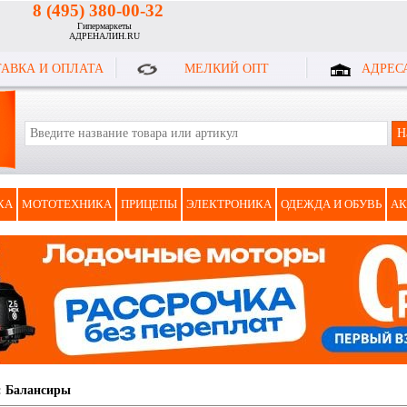
8 (495) 380-00-32
Гипермаркеты
АДРЕНАЛИН.RU
АВКА И ОПЛАТА
МЕЛКИЙ ОПТ
АДРЕС
КА
МОТОТЕХНИКА
ПРИЦЕПЫ
ЭЛЕКТРОНИКА
ОДЕЖДА И ОБУВЬ
АК
:
Балансиры