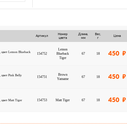
Номер
Длина,
Вес,
Артикул
Цена
цвета
мм
г
Lemon
7, цвет Lemon Blueback
450
154752
Blueback
67
18
Tiger
Brown
 цвет Pink Belly
450
154751
67
18
Yamame
450
154753
Matt Tiger
67
18
 цвет Matt Tiger