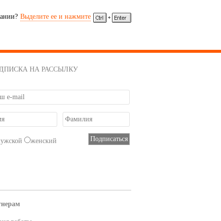
сании?
Выделите ее и нажмите
ДПИСКА НА РАССЫЛКУ
мужской
женский
тнерам