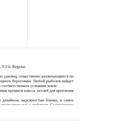
3-15г, Regular
вых удилищ, существенно различающихся по
я
Тент LAKER с каркасом для
Тент LAKER с каркасом для
Эхол
ощного береговика. Любой рыболов найдет
...
...
Duo (
 соответствовать условиям ловли.
ния премиум класса, петлей для крепления
9 700
18 200
7 
Р
Р
 дизайном, надежностью бланка, и самое
к специалиста так и любителя. Соотношение
ридерживались разработчики в реализации