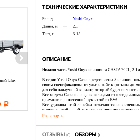
ТЕХНИЧЕСКИЕ ХАРАКТЕРИСТИКИ
Бренд
—
Yoshi Onyx
Длина, м
—
2.1
Тест, г
—
3-15
ОПИСАНИЕ
Нижняя часть Yoshi Onyx спиннинга CASTA 702L, 2.1м, 
В серии Yoshi Onyx Casta представлены 8 спиннинго
вой Laker
Тент LAKER с каркасом для
Тент LAKER с каркасом дл
своим спецификациям: от ультра-лайт коротыша до м
...
...
для себя наилучший вариант, который будет полностью
Все модели Casta оснащены кольцами из оксида алюми
приманки и разнесенной рукояткой из EVA.
0
11 600
19 500
Р
Р
Р
Все удилища этой линейки отличаются современным
главное низкой ценой, которая как минимум удивит ка
качества и цены - основное положение, которого п
Развернуть
данной линейки спиннинговых удилищ.
ОТЗЫВЫ
ОБЗОРЫ
(0)
()