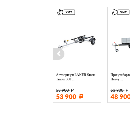
Колесо опорное МЗСА в ...
Автоприцеп LAKER Smart
Прицеп борто
Trailer 300 ...
Heavy ...
58 900
53 900
Р
Р
3 400
53 900
48 90
Р
Р