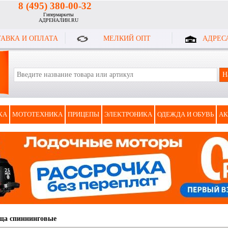
8 (495) 380-00-32
Гипермаркеты
АДРЕНАЛИН.RU
АВКА И ОПЛАТА
МЕЛКИЙ ОПТ
АДРЕС
КА
МОТОТЕХНИКА
ПРИЦЕПЫ
ЭЛЕКТРОНИКА
ОДЕЖДА И ОБУВЬ
АК
ща спиннинговые