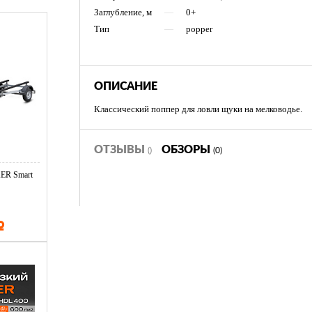
Заглубление, м
—
0+
Тип
—
popper
ОПИСАНИЕ
Классический поппер для ловли щуки на мелководье.
ОТЗЫВЫ
ОБЗОРЫ
()
(0)
ER Smart
Р