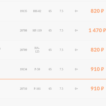
820
19135
HH-02
65
7.5
0+
9
1 470
20708
HF-119
65
7.5
0+
HA-
25
820
20709
65
7.5
0+
125
910
19134
P-59
65
7.5
0+
910
20710
P-161
65
7.5
0+