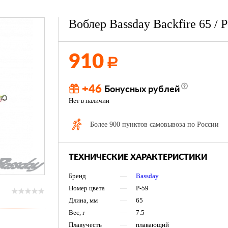
Воблер Bassday Backfire 65 / P
910
Р
+46
Бонусных рублей
Нет в наличии
Более 900 пунктов самовывоза по России
ТЕХНИЧЕСКИЕ ХАРАКТЕРИСТИКИ
Бренд
—
Bassday
Номер цвета
—
P-59
Длина, мм
—
65
Вес, г
—
7.5
Плавучесть
—
плавающий