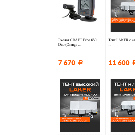
Эхолот CRAFT Echo 650
Тент LAKER с ка
Duo (Orange ...
...
7 670
11 600
Р