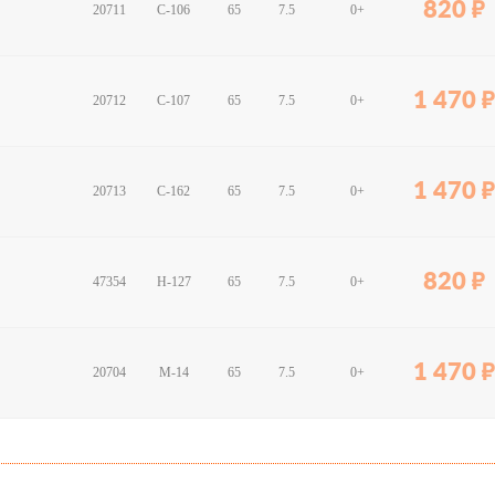
820
20711
C-106
65
7.5
0+
1 470
20712
C-107
65
7.5
0+
1 470
20713
C-162
65
7.5
0+
820
47354
H-127
65
7.5
0+
1 470
20704
M-14
65
7.5
0+