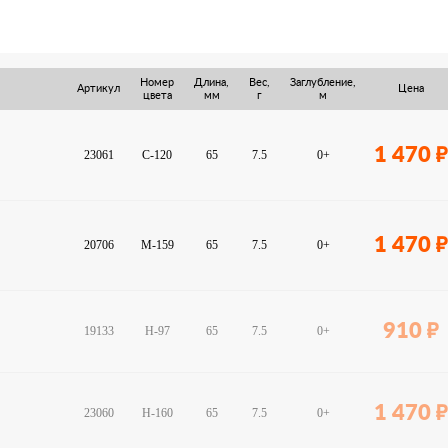
Номер
Длина,
Вес,
Заглубление,
Артикул
Цена
цвета
мм
г
м
1 470
23061
C-120
65
7.5
0+
1 470
20706
M-159
65
7.5
0+
910
19133
H-97
65
7.5
0+
1 470
23060
H-160
65
7.5
0+