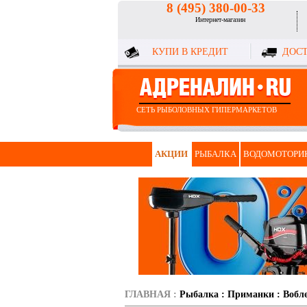
8 (495) 380-00-33
Интернет-магазин
КУПИ В КРЕДИТ
ДОСТ
СЕТЬ РЫБОЛОВНЫХ ГИПЕРМАРКЕТОВ
АКЦИИ
РЫБАЛКА
ВОДОМОТОРИ
ГЛАВНАЯ
:
Рыбалка
:
Приманки
:
Вобл