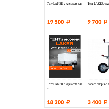
Тент LAKER с каркасом для
Тент LAKER с ка
...
...
19 500
9 700
Р
Р
Тент LAKER с каркасом для
Колесо опорное М
...
18 200
3 400
Р
Р