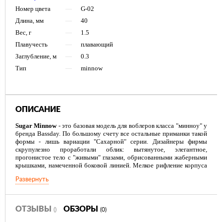
Номер цвета
—
G-02
Длина, мм
—
40
Вес, г
—
1.5
Плавучесть
—
плавающий
Заглубление, м
—
0.3
Тип
—
minnow
ОПИСАНИЕ
Sugar Minnow
- это базовая модель для воблеров класса "минноу" у
бренда Bassday. По большому счету все остальные приманки такой
формы - лишь вариации "Сахарной" серии. Дизайнеры фирмы
скрупулезно проработали облик: вытянутое, элегантное,
прогонистое тело с "живыми" глазами, обрисованными жаберными
крышками, намеченной боковой линией. Мелкое рифление корпуса
имитирует чешую и в сочетании с окрасом создает естественные,
Развернуть
привлекательные блики. Живая игра с характерным широким
вобблингом (поперечными колебаниями) вызывает аппетит даже у
сонных, сытых хищников.
ОТЗЫВЫ
ОБЗОРЫ
()
(0)
Sugar Minnow
просты в управлении. Хотя классикой для анимации
минноу является твич, представленные воблеры от Bassday