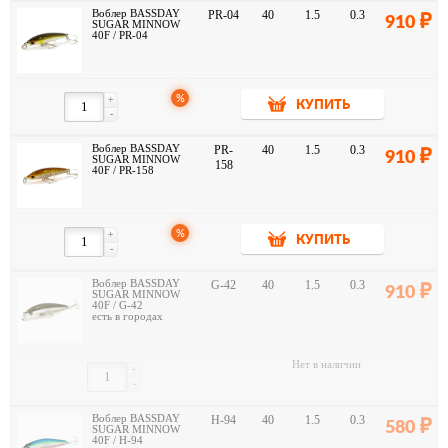
Воблер BASSDAY
PR-04
40
1.5
0.3
910
SUGAR MINNOW
40F / PR-04
%
+
КУПИТЬ
-
Воблер BASSDAY
PR-
40
1.5
0.3
910
SUGAR MINNOW
158
40F / PR-158
%
+
КУПИТЬ
-
Воблер BASSDAY
G-42
40
1.5
0.3
910
SUGAR MINNOW
40F / G-42
есть в городах
Нет в наличии
+
-
Воблер BASSDAY
H-94
40
1.5
0.3
580
SUGAR MINNOW
40F / H-94