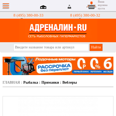
Ваша
корзина
пуста
8 (495) 380-00-33
8 (495) 380-00-32
Интернет-магазин
Гипермаркеты
АДРЕНАЛИН.RU
ГЛАВНАЯ
:
Рыбалка
:
Приманки
:
Воблеры