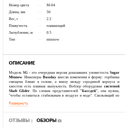
Номер цвета
—
M-04
Длина, мм
—
50
Вес, г
—
2.2
Плавучесть
—
плавающий
Заглубление, м
—
0.5
Тип
—
minnow
ОПИСАНИЕ
Модель
SG
- это очередная версия доказавших уловистость
Sugar
Minnow
. Инженеры
Bassday
внесли изменения в форму: горбинка
смещена ближе к голове, а внизу между серединой корпуса и
хвостом есть плавная выпуклость. Воблер оборудован
системой
Shaft Glider
. По словам представителей
"Бассдей"
, она нужна,
"чтобы оставаться стабильным в воздухе и воде". Скользящий по
стержню груз помогает приманке долетать до максимально
Развернуть
отдаленных целей. Приводнившись,
Sugar Minnow SG
сразу
включается в действие. Его игра характеризуется сильным
роллингом и небольшими поперечными колебаниями.
Минноу рисуют классический зигзаг при твиче, как интенсивном,
ОТЗЫВЫ
ОБЗОРЫ
()
(0)
так и спокойном. Остаются воблеры привлекательными и на
простой, классической равномерке. Принадлежность к классу