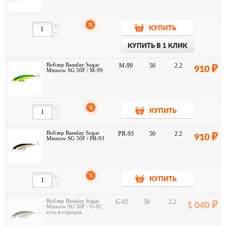
%
+
КУПИТЬ
-
КУПИТЬ В 1 КЛИК
Воблер Bassday Sugar
M-99
50
2.2
910
Minnow SG 50F / M-99
%
+
КУПИТЬ
-
Воблер Bassday Sugar
PR-93
50
2.2
910
Minnow SG 50F / PR-93
%
+
КУПИТЬ
-
Воблер Bassday Sugar
G-02
50
2.2
1 040
Minnow SG 50F / G-02
есть в городах