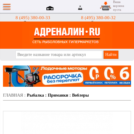
Ваша
корзина
пуста
8 (495) 380-00-33
8 (495) 380-00-32
Интернет-магазин
Гипермаркеты
АДРЕНАЛИН.RU
ГЛАВНАЯ
:
Рыбалка
:
Приманки
:
Воблеры