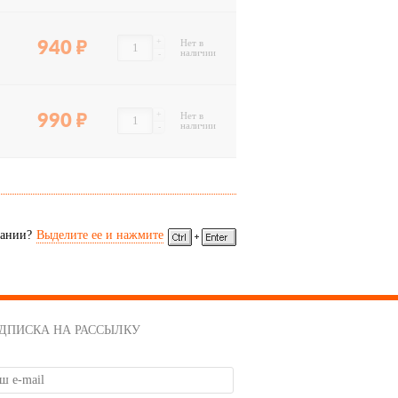
+
940
Нет в
наличии
-
+
990
Нет в
наличии
-
сании?
Выделите ее и нажмите
ДПИСКА НА РАССЫЛКУ