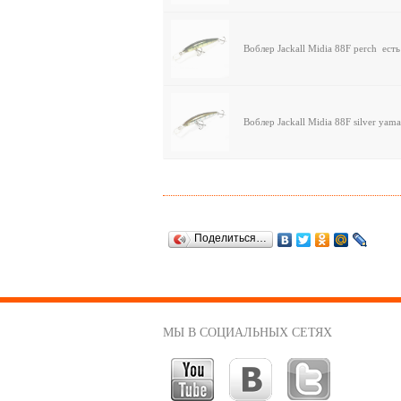
Воблер Jackall Midia 88F perch
есть
Воблер Jackall Midia 88F silver ya
Поделиться…
МЫ В СОЦИАЛЬНЫХ СЕТЯХ