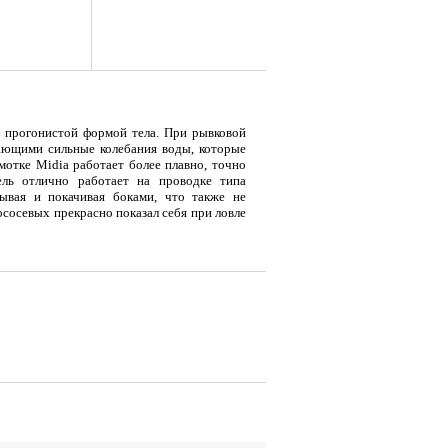
с прогонистой формой тела. При рывковой
ающими сильные колебания воды, которые
отке Midia работает более плавно, точно
ль отлично работает на проводке типа
ывая и покачивая боками, что также не
сосевых прекрасно показал себя при ловле
я
Тент LAKER с каркасом для
Тент LAKER с каркасом для
Тент
...
...
...
19 500
9 700
18
Р
Р