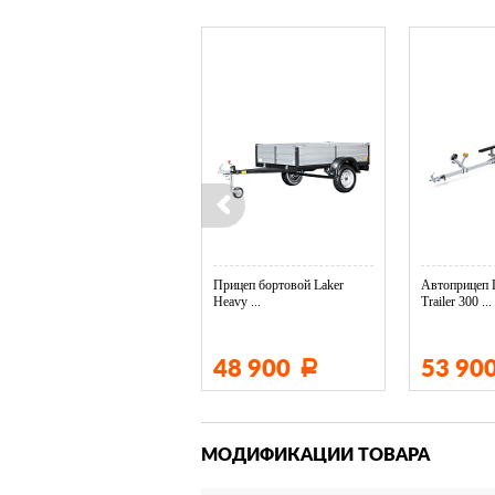
Колесо опорное МЗСА в ...
Прицеп бортовой Laker
Автоприцеп 
Heavy ...
Trailer 300 ...
3 400
48 900
53 90
Р
Р
МОДИФИКАЦИИ ТОВАРА