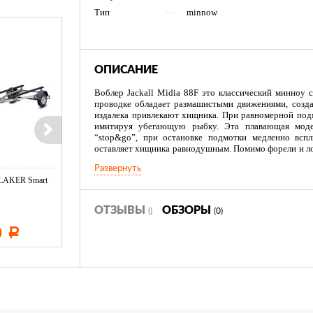
Тип
—
minnow
ОПИСАНИЕ
Воблер Jackall Midia 88F это классический минноу 
проводке обладает размашистыми движениями, созд
издалека привлекают хищника. При равномерной подм
имитируя убегающую рыбку. Эта плавающая моде
“stop&go”, при остановке подмотки медленно вспл
оставляет хищника равнодушным. Помимо форели и ло
щуки, судака и окуня.
Развернуть
LAKER Smart
Эхолот CRAFT Echo 650
Тент LAKER с каркасом дл
Duo (Orange ...
...
ОТЗЫВЫ
ОБЗОРЫ
()
(0)
0
7 670
11 600
Р
Р
Р