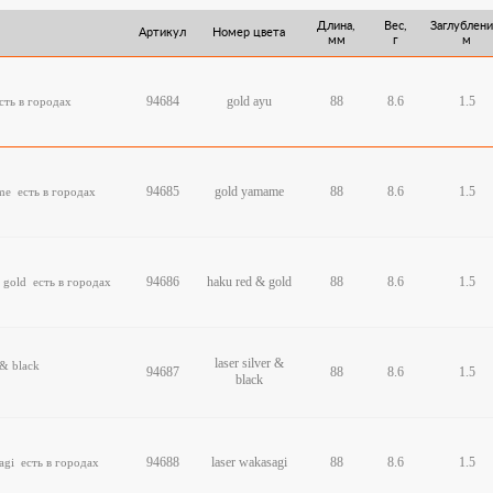
Длина,
Вес,
Заглублени
Артикул
Номер цвета
мм
г
м
94684
gold ayu
88
8.6
1.5
сть в городах
94685
gold yamame
88
8.6
1.5
ame
есть в городах
94686
haku red & gold
88
8.6
1.5
& gold
есть в городах
laser silver &
r & black
94687
88
8.6
1.5
black
94688
laser wakasagi
88
8.6
1.5
sagi
есть в городах