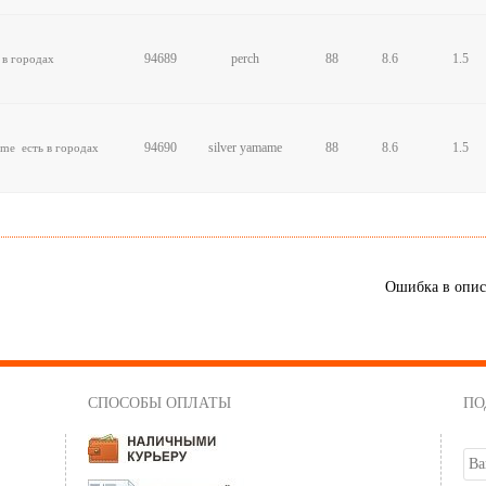
94689
perch
88
8.6
1.5
 в городах
94690
silver yamame
88
8.6
1.5
mame
есть в городах
Ошибка в опи
СПОСОБЫ ОПЛАТЫ
ПО