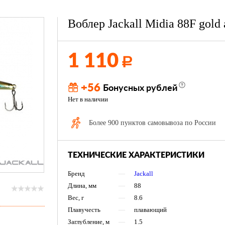
Воблер Jackall Midia 88F gold
1 110
Р
+56
Бонусных рублей
Нет в наличии
Более 900 пунктов самовывоза по России
ТЕХНИЧЕСКИЕ ХАРАКТЕРИСТИКИ
Бренд
—
Jackall
Длина, мм
—
88
Вес, г
—
8.6
Плавучесть
—
плавающий
Заглубление, м
—
1.5