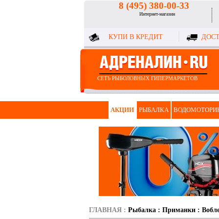
8 (495) 380-00-33
Интернет-магазин
КУПИ В КРЕДИТ
ДОСТ
СЕТЬ РЫБОЛОВНЫХ ГИПЕРМАРКЕТОВ
АКЦИИ
РЫБАЛКА
ВОДОМОТОРИ
ГЛАВНАЯ
:
Рыбалка
:
Приманки
:
Вобл