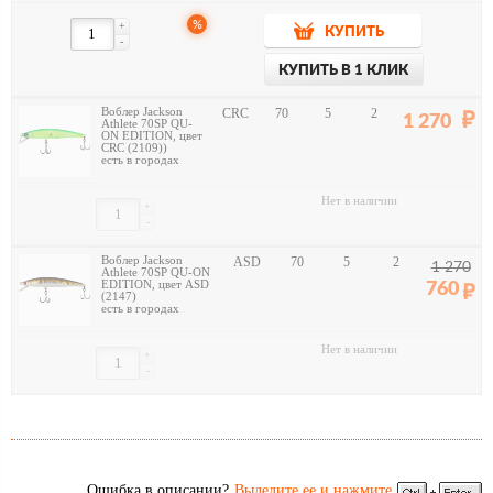
%
+
КУПИТЬ
-
КУПИТЬ В 1 КЛИК
Воблер Jackson
CRC
70
5
2
1 270
Athlete 70SP QU-
ON EDITION, цвет
CRC (2109))
есть в городах
Нет в наличии
+
-
Воблер Jackson
ASD
70
5
2
1 270
Athlete 70SP QU-ON
EDITION, цвет ASD
760
(2147)
есть в городах
Нет в наличии
+
-
Ошибка в описании?
Выделите ее и нажмите