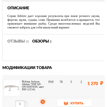
ОПИСАНИЕ
Серия Athlete дает хорошие результаты при ловле речного окуня,
форели, щуки, судака, сома. Приманка колеблется и вращается, что
привлекает внимание рыбы. Среди многочисленных моделей Вы
сможете избрать для себя наилучший вариант
ОТЗЫВЫ
ОБЗОРЫ
(0)
()
МОДИФИКАЦИИ ТОВАРА
Воблер Jackson
PAY
70
5
2
1 270
Athlete 70SP QU-
ON EDITION, цвет
PAY (2154)
%
+
КУПИТЬ
-