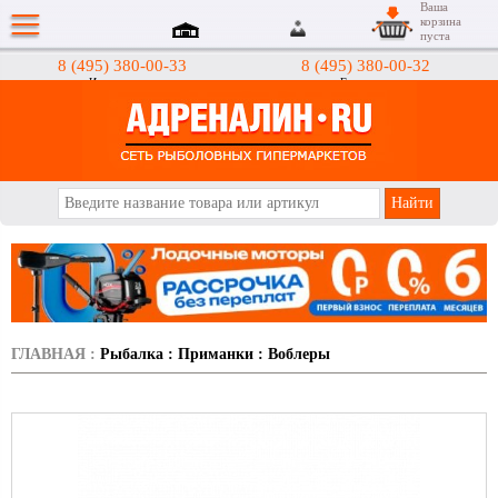
Ваша
корзина
пуста
8 (495) 380-00-33
8 (495) 380-00-32
Интернет-магазин
Гипермаркеты
АДРЕНАЛИН.RU
ГЛАВНАЯ
:
Рыбалка
:
Приманки
:
Воблеры