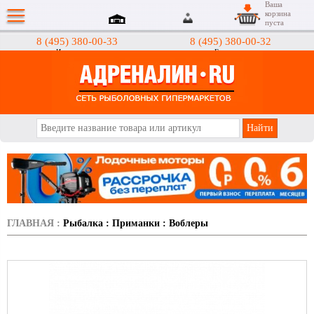
Ваша
корзина
пуста
8 (495) 380-00-33
8 (495) 380-00-32
Интернет-магазин
Гипермаркеты
АДРЕНАЛИН.RU
ГЛАВНАЯ
:
Рыбалка
:
Приманки
:
Воблеры