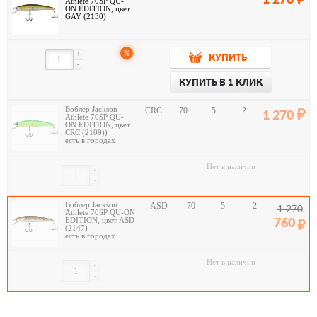
1 270
Athlete 70SP QU-
ON EDITION, цвет
GAY (2130)
%
+
КУПИТЬ
-
КУПИТЬ В 1 КЛИК
Воблер Jackson
CRC
70
5
2
1 270
Athlete 70SP QU-
ON EDITION, цвет
CRC (2109))
есть в городах
Нет в наличии
+
-
Воблер Jackson
ASD
70
5
2
1 270
Athlete 70SP QU-ON
EDITION, цвет ASD
760
(2147)
есть в городах
Нет в наличии
+
-