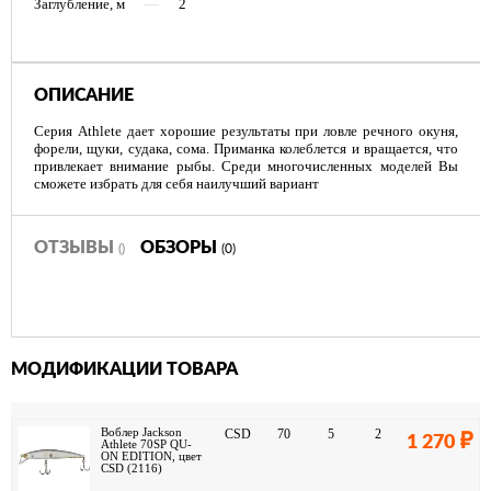
Заглубление, м
—
2
ОПИСАНИЕ
Серия Athlete дает хорошие результаты при ловле речного окуня,
форели, щуки, судака, сома. Приманка колеблется и вращается, что
привлекает внимание рыбы. Среди многочисленных моделей Вы
сможете избрать для себя наилучший вариант
ОТЗЫВЫ
ОБЗОРЫ
()
(0)
МОДИФИКАЦИИ ТОВАРА
Воблер Jackson
CSD
70
5
2
1 270
Athlete 70SP QU-
ON EDITION, цвет
CSD (2116)