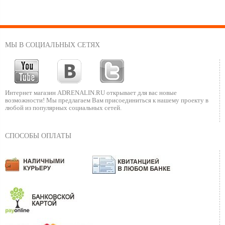
придонный корчажник и всевозможные препятствия на
собственном пути. Удлиненный корпус, без ярко выраженных
изгибов, тому достойное подтверждение.
Что же касается целевой аудитории, то воблер Pontoon 21 Crackjack
MR наилучшим образом способен продемонстрировать всю свою
МЫ В СОЦИАЛЬНЫХ СЕТЯХ
активность и выносливость при схватке с окунем, щукой, судаком и
жерехом. Так как эти подводные хищники, в наибольшей степени
привыкли потрудиться перед "перекусом", играя в догонялки с
будущей провизией, именно эта наживка удовлетворит их
мимолетный интерес. Рыболову же остается экспериментировать со
стилями и методами вываживания приманки в конкретных условиях
Интернет магазин ADRENALIN.RU
открывает для вас новые
рыбного промысла. Итогом окажется недюжинный трофей средней
возможности!
Мы предлагаем Вам присоединиться к нашему
проекту в
или крупной массы.
любой из популярных социальных сетей.
СПОСОБЫ ОПЛАТЫ