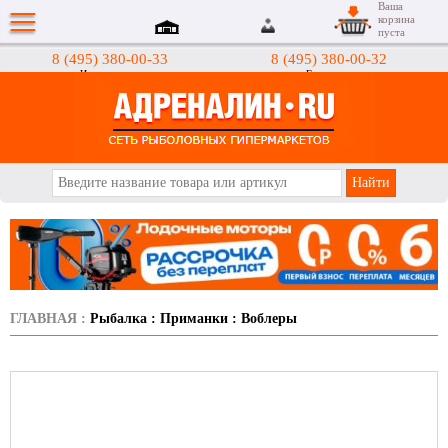
Ваша
корзина
пуста
8 (495) 380-00-33
8 (495) 380-00-32
Интернет-магазин
Гипермаркеты
АДРЕНАЛИН.RU
ГЛАВНАЯ
:
Рыбалка
:
Приманки
:
Воблеры