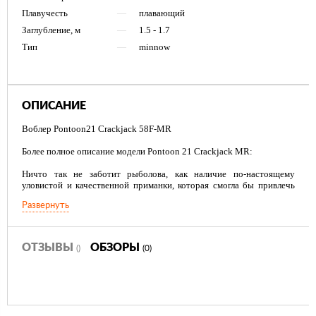
Плавучесть
—
плавающий
Заглубление, м
—
1.5 - 1.7
Тип
—
minnow
ОПИСАНИЕ
Воблер Pontoon21 Crackjack 58F-MR
Более полное описание модели Pontoon 21 Crackjack MR:
Ничто так не заботит рыболова, как наличие по-настоящему
уловистой и качественной приманки, которая смогла бы привлечь
внимание достойного подводного хищника и сделать его
Развернуть
заслуженным трофеем в руках. Таковым по праву считается воблер
Pontoon 21 Crackjack MR, который привык заглубляться на средние
глубины. При этом, его задачей по-прежнему остается завоевание
внимания многочисленных крупных и средних особей отборной
ОТЗЫВЫ
ОБЗОРЫ
()
(0)
щуки и окуня.
Внешний вид, который воблер Pontoon 21 Crackjack MR получил от
своего производителя, заслуживает детального изучения. Довольно-
таки простая, традиционная форма наживки, обитающей в «средних
водах». Этот, так называемый, воблер - «брусок» плавно двигается,