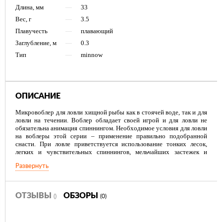
Длина, мм
—
33
Вес, г
—
3.5
Плавучесть
—
плавающий
Заглубление, м
—
0.3
Тип
—
minnow
ОПИСАНИЕ
Микровоблер для ловли хищной рыбы как в стоячей воде, так и для
ловли на течении. Воблер обладает своей игрой и для ловли не
обязательна анимация спиннингом. Необходимое условия для ловли
на воблеры этой серии – применение правильно подобранной
снасти. При ловле приветствуется использование тонких лесок,
легких и чувствительных спиннингов, мельчайших застежек и
вертлюжков. Только такой снастью можно обеспечить наилучшую
Развернуть
игру при проводке.
ОТЗЫВЫ
ОБЗОРЫ
()
(0)