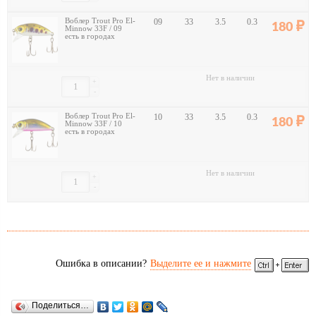
Воблер Trout Pro El-
09
33
3.5
0.3
180
Minnow 33F / 09
есть в городах
Нет в наличии
+
-
Воблер Trout Pro El-
10
33
3.5
0.3
180
Minnow 33F / 10
есть в городах
Нет в наличии
+
-
Ошибка в описании?
Выделите ее и нажмите
Поделиться…