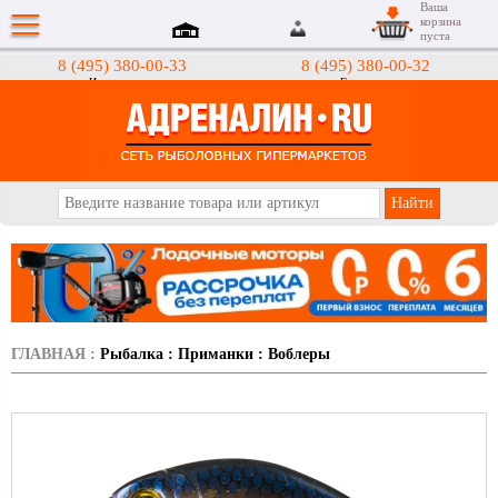
Ваша
корзина
пуста
8 (495) 380-00-33
8 (495) 380-00-32
Интернет-магазин
Гипермаркеты
АДРЕНАЛИН.RU
ГЛАВНАЯ
:
Рыбалка
:
Приманки
:
Воблеры