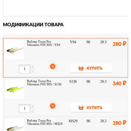
МОДИФИКАЦИИ ТОВАРА
Воблер Trout Pro
Y94
90
29.3
280
Vibration FIN 90S / Y94
%
+
КУПИТЬ
-
Воблер Trout Pro
S136
90
29.3
340
Vibration FIN 90S / S136
%
+
КУПИТЬ
-
Воблер Trout Pro
MS29
90
29.3
280
Vibration FIN 90S / MS29