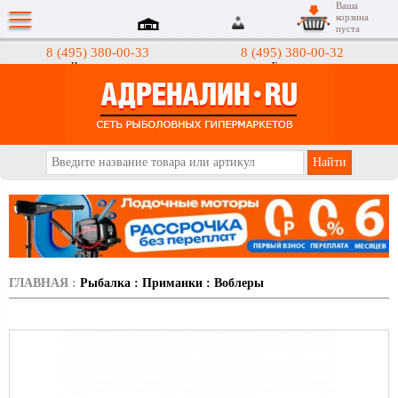
Ваша
корзина
пуста
8 (495) 380-00-33
8 (495) 380-00-32
Интернет-магазин
Гипермаркеты
АДРЕНАЛИН.RU
ГЛАВНАЯ
:
Рыбалка
:
Приманки
:
Воблеры