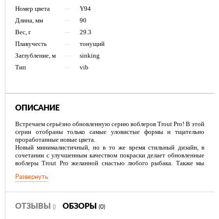
Номер цвета
—
Y94
Длина, мм
—
90
Вес, г
—
29.3
Плавучесть
—
тонущий
Заглубление, м
—
sinking
Тип
—
vib
ОПИСАНИЕ
Встречаем серьёзно обновленную серию воблеров Trout Pro! В этой
серии отобраны только самые уловистые формы и тщательно
проработанные новые цвета.
Новый минималистичный, но в то же время стильный дизайн, в
сочетании с улучшенным качеством покраски делает обновленные
воблеры Trout Pro желанной снастью любого рыбака. Также мы
сохранили ключевое преимущество воблеров Trout Pro - низкую
Развернуть
цену.
ОТЗЫВЫ
ОБЗОРЫ
()
(0)