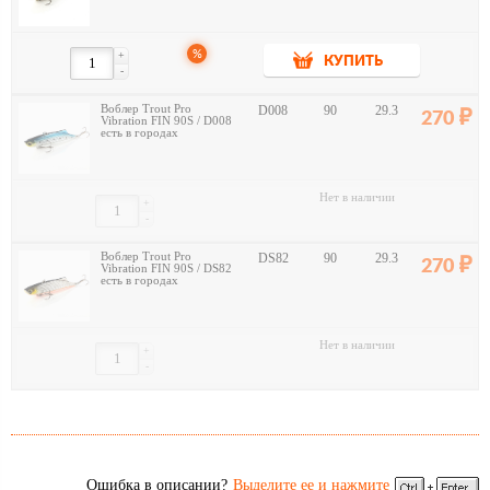
%
+
КУПИТЬ
-
Воблер Trout Pro
D008
90
29.3
270
Vibration FIN 90S / D008
есть в городах
Нет в наличии
+
-
Воблер Trout Pro
DS82
90
29.3
270
Vibration FIN 90S / DS82
есть в городах
Нет в наличии
+
-
Ошибка в описании?
Выделите ее и нажмите