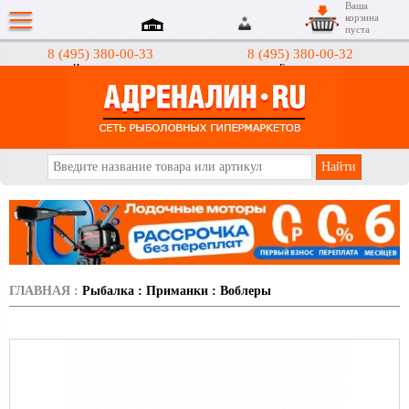
Ваша
корзина
пуста
8 (495) 380-00-33
8 (495) 380-00-32
Интернет-магазин
Гипермаркеты
АДРЕНАЛИН.RU
ГЛАВНАЯ
:
Рыбалка
:
Приманки
:
Воблеры