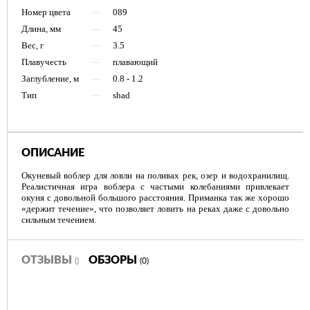
Номер цвета
—
089
Длина, мм
—
45
Вес, г
—
3.5
Плавучесть
—
плавающий
Заглубление, м
—
0.8 - 1.2
Тип
—
shad
ОПИСАНИЕ
Окуневый воблер для ловли на поливах рек, озер и водохранилищ.
Реалистичная игра воблера с частыми колебаниями привлекает
окуня с довольной большого расстояния. Приманка так же хорошо
«держит течение», что позволяет ловить на реках даже с довольно
сильным течением.
ОТЗЫВЫ
ОБЗОРЫ
()
(0)