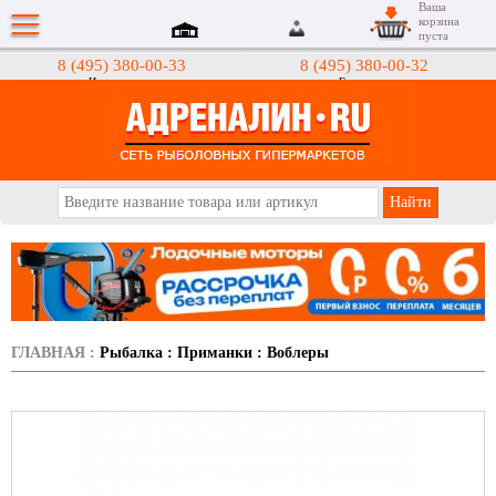
Ваша
корзина
пуста
8 (495) 380-00-33
8 (495) 380-00-32
Интернет-магазин
Гипермаркеты
АДРЕНАЛИН.RU
ГЛАВНАЯ
:
Рыбалка
:
Приманки
:
Воблеры