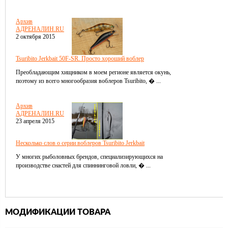
вклеенные, глаза завершают достоверную пластиковую
реконструкцию живого малька. Приманка предлагается с широким
Архив
выбором вариантов оформления. Модификации сочетают
АДРЕНАЛИН.RU
многочисленные натуральные оттенки, причудливые сочетания
2 октября 2015
кислотных цветов.
Tsuribito Jerkbait 50F-SR. Просто хороший воблер
Преобладающим хищником в моем регионе является окунь,
поэтому из всего многообразия воблеров Tsuribito, � ...
Архив
АДРЕНАЛИН.RU
23 апреля 2015
Несколько слов о серии воблеров Tsuribito Jerkbait
У многих рыболовных брендов, специализирующихся на
производстве снастей для спиннинговой ловли, � ...
МОДИФИКАЦИИ ТОВАРА