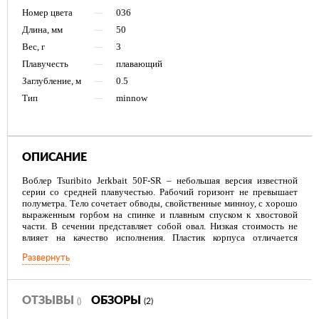
Номер цвета
—
036
Длина, мм
—
50
Вес, г
—
3
Плавучесть
—
плавающий
Заглубление, м
—
0.5
Тип
—
minnow
ОПИСАНИЕ
Воблер Tsuribito Jerkbait 50F-SR – небольшая версия известной
серии со средней плавучестью. Рабочий горизонт не превышает
полуметра. Тело сочетает обводы, свойственные минноу, с хорошо
выраженным горбом на спинке и плавным спуском к хвостовой
части. В сечении представляет собой овал. Низкая стоимость не
влияет на качество исполнения. Пластик корпуса отличается
тщательной обработкой, соединительные швы ровные, видимые
Развернуть
дефекты отсутствуют. Лопасть каплевидная, вогнутая, с
сорокаградусным отклонением от осевой линии.
По уровню детализации воблер Tsuribito Jerkbait 50F-SR может
ОТЗЫВЫ
ОБЗОРЫ
()
(2)
соперничать с более дорогими конкурентами. Хорошо проработана
чешуя, рельеф жаберных крышек. Голографические, надежно