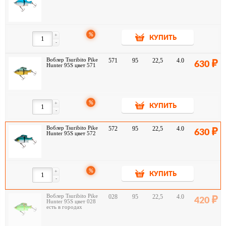
%
+
КУПИТЬ
-
Воблер Tsuribito Pike
571
95
22,5
4.0
630
Hunter 95S цвет 571
%
+
КУПИТЬ
-
Воблер Tsuribito Pike
572
95
22,5
4.0
630
Hunter 95S цвет 572
%
+
КУПИТЬ
-
Воблер Tsuribito Pike
028
95
22,5
4.0
420
Hunter 95S цвет 028
есть в городах