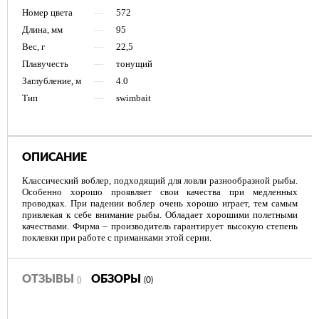
Номер цвета
—
572
Длина, мм
—
95
Вес, г
—
22,5
Плавучесть
—
тонущий
Заглубление, м
—
4.0
Тип
—
swimbait
ОПИСАНИЕ
Классический воблер, подходящий для ловли разнообразной рыбы.
Особенно хорошо проявляет свои качества при медленных
проводках. При падении воблер очень хорошо играет, тем самым
привлекая к себе внимание рыбы. Обладает хорошими полетными
качествами. Фирма – производитель гарантирует высокую степень
поклевки при работе с приманками этой серии.
ОТЗЫВЫ
ОБЗОРЫ
()
(0)