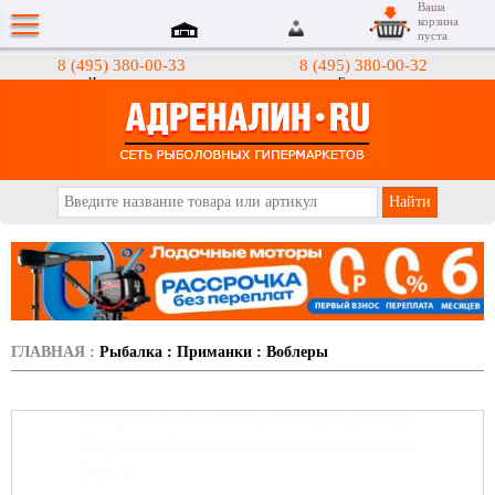
Ваша
корзина
пуста
8 (495) 380-00-33
8 (495) 380-00-32
Интернет-магазин
Гипермаркеты
АДРЕНАЛИН.RU
ГЛАВНАЯ
:
Рыбалка
:
Приманки
:
Воблеры