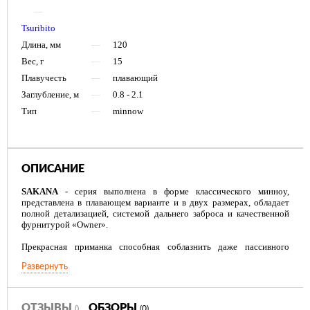
—
Tsuribito
Длина, мм
—
120
Вес, г
—
15
Плавучесть
—
плавающий
Заглубление, м
—
0.8 - 2.1
Тип
—
minnow
ОПИСАНИЕ
SAKANA
- серия выполнена в форме классического минноу,
представлена в плавающем варианте и в двух размерах, обладает
полной детализацией, системой дальнего заброса и качественной
фурнитурой «Owner».
Прекрасная приманка способная соблазнить даже пассивного
хищника, не требует каких либо знаний техник анимации,
Развернуть
эффективно работает как на разнообразном твитчинге, так и на
равномерной проводке.
ОТЗЫВЫ
ОБЗОРЫ
()
(0)