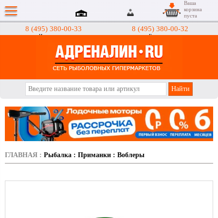
Ваша
корзина
пуста
8 (495) 380-00-33
8 (495) 380-00-32
Интернет-магазин
Гипермаркеты
АДРЕНАЛИН.RU
ГЛАВНАЯ
:
Рыбалка
:
Приманки
:
Воблеры