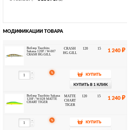
МОДИФИКАЦИИ ТОВАРА
Воблер Tsuribito
CRASH
120
15
1 240
Sakana 120F / W-007
HG.GILL
CRASH HG.GILL
%
+
КУПИТЬ
-
КУПИТЬ В 1 КЛИК
Воблер Tsuribito Sakana
MATTE
120
15
1 240
120F / W-028 MATTE
CHART
CHART TIGER
TIGER
%
+
КУПИТЬ
-