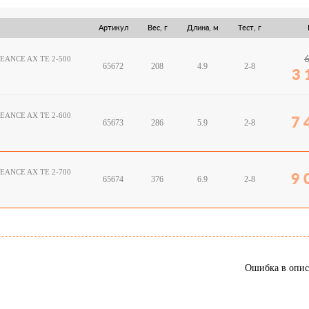
Артикул
Вес, г
Длина, м
Тест, г
GEANCE AX TE 2-500
65672
208
4.9
2-8
3 
GEANCE AX TE 2-600
7 
65673
286
5.9
2-8
GEANCE AX TE 2-700
9 
65674
376
6.9
2-8
Ошибка в опи