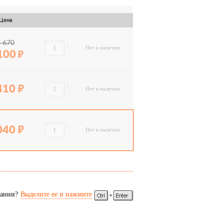
Цена
6 670
+
Нет в наличии
-
100
+
410
Нет в наличии
-
+
040
Нет в наличии
-
сании?
Выделите ее и нажмите