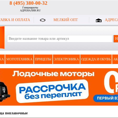
8 (495) 380-00-32
Гипермаркеты
АДРЕНАЛИН.RU
АВКА И ОПЛАТА
МЕЛКИЙ ОПТ
АДРЕС
КА
МОТОТЕХНИКА
ПРИЦЕПЫ
ЭЛЕКТРОНИКА
ОДЕЖДА И ОБУВЬ
АК
ща поплавочные