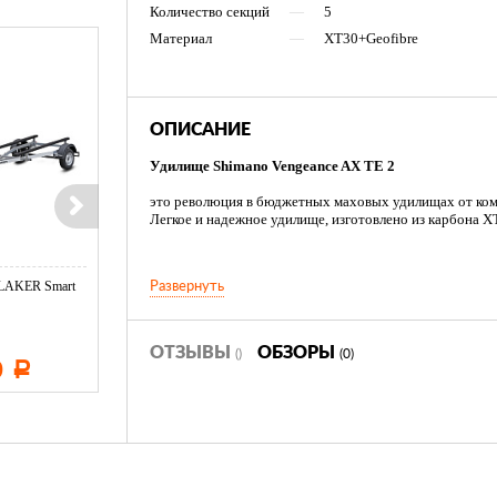
Количество секций
—
5
Материал
—
XT30+Geofibre
ОПИСАНИЕ
Удилище Shimano Vengeance AX TE 2
это революция в бюджетных маховых удилищах от ком
Легкое и надежное удилище, изготовлено из карбона X
волокон Geofibre, подходит для поплавочной ловли с о
LAKER Smart
Эхолот CRAFT Echo 650
Развернуть
Тент LAKER с каркасом дл
до 8 граммов. Производятся в трех размерах длиной от
Duo (Orange ...
...
предлагают особую прочность в сочетании со строем 
Удилище Shimano Vengeance AX TE 2 – превосходное к
ОТЗЫВЫ
ОБЗОРЫ
()
(0)
0
7 670
11 600
Р
Р
Р