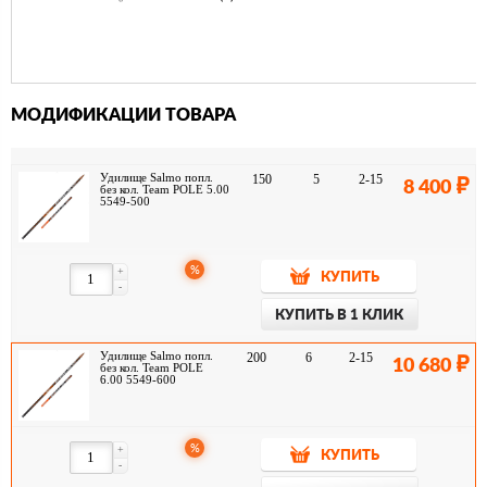
МОДИФИКАЦИИ ТОВАРА
Удилище Salmo попл.
150
5
2-15
8 400
без кол. Team POLE 5.00
5549-500
%
+
КУПИТЬ
-
КУПИТЬ В 1 КЛИК
Удилище Salmo попл.
200
6
2-15
10 680
без кол. Team POLE
6.00 5549-600
%
+
КУПИТЬ
-