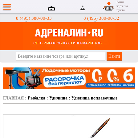
Ваша
корзина
пуста
8 (495) 380-00-33
8 (495) 380-00-32
Интернет-магазин
Гипермаркеты
АДРЕНАЛИН.RU
ГЛАВНАЯ
:
Рыбалка
:
Удилища
:
Удилища поплавочные