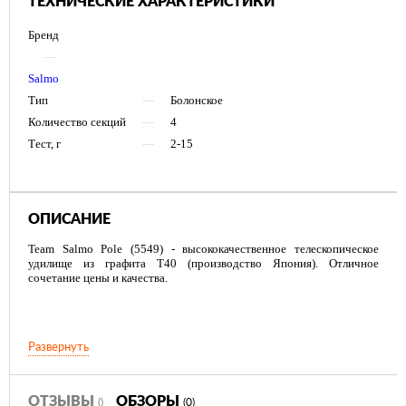
ТЕХНИЧЕСКИЕ ХАРАКТЕРИСТИКИ
Бренд
—
Salmo
Тип
—
Болонское
Количество секций
—
4
Тест, г
—
2-15
ОПИСАНИЕ
Team Salmo Pole (5549) - высококачественное телескопическое
удилище из графита T40 (производство Япония). Отличное
сочетание цены и качества.
Строй бланка быстрый.
Развернуть
Конструкция телескопическая.
Рукоятка с противоскользящим покрытием.
ОТЗЫВЫ
ОБЗОРЫ
()
(0)