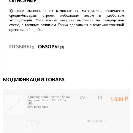
ОПИСАНИЕ
Удилище выполнено из композитных материалов, отличается
средне-быстрым строем, небольшим весом и удобством
эксплуатации. Узел зажима катушки выполнен по стандартной
схеме, с гаечным зажимом. Ручка сделана из высококачественной
прессованой пробки.
ОТЗЫВЫ
ОБЗОРЫ
()
(0)
МОДИФИКАЦИИ ТОВАРА
Удилище спиннинговое Salmo
170
1.8
1 030
Supreme ULtra 1.8/L 2315-
180
есть в городах
Нет в наличии
+
-