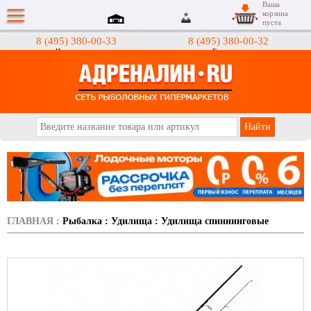
Ваша
корзина
пуста
8 (495) 380-00-33
8 (495) 380-00-32
Интернет-магазин
Гипермаркеты
АДРЕНАЛИН.RU
ГЛАВНАЯ
:
Рыбалка
:
Удилища
:
Удилища спиннинговые