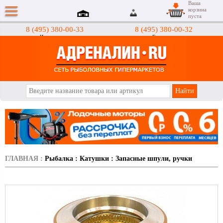
Ваша
корзина
пуста
8 (495) 380-00-33
8 (495) 380-00-32
Интернет-магазин
Гипермаркеты
АДРЕНАЛИН.RU
ГЛАВНАЯ
:
Рыбалка
:
Катушки
:
Запасные шпули, ручки