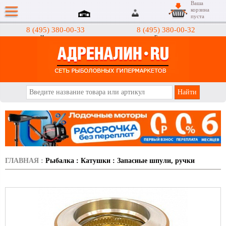
Ваша
корзина
пуста
8 (495) 380-00-33
8 (495) 380-00-32
Интернет-магазин
Гипермаркеты
АДРЕНАЛИН.RU
ГЛАВНАЯ
:
Рыбалка
:
Катушки
:
Запасные шпули, ручки