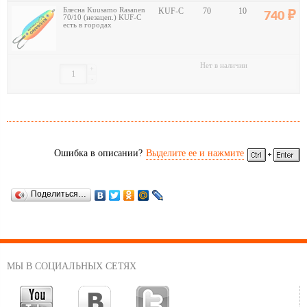
Блесна Kuusamo Rasanen
KUF-C
70
10
740
70/10 (незацеп.) KUF-C
есть в городах
Нет в наличии
+
-
Ошибка в описании?
Выделите ее и нажмите
Поделиться…
МЫ В СОЦИАЛЬНЫХ СЕТЯХ