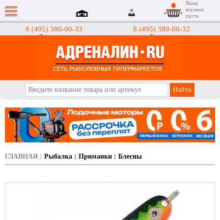
Ваша
корзина
пуста
8 (495) 380-00-33
8 (495) 380-00-32
Интернет-магазин
Гипермаркеты
АДРЕНАЛИН.RU
ГЛАВНАЯ
:
Рыбалка
:
Приманки
:
Блесны