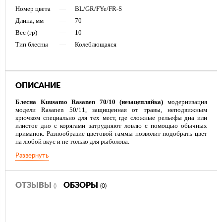
Номер цвета
—
BL/GR/FYe/FR-S
Длина, мм
—
70
Вес (гр)
—
10
Тип блесны
—
Колеблющаяся
ОПИСАНИЕ
Блесна Kuusamo Rasanen 70/10 (незацепляйка)
модернизация
модели Rasanen 50/11, защищенная от травы, неподвижным
крючком специально для тех мест, где сложные рельефы дна или
илистое дно с корягами затрудняют ловлю с помощью обычных
приманок. Разнообразие цветовой гаммы позволит подобрать цвет
на любой вкус и не только для рыболова.
Развернуть
ОТЗЫВЫ
ОБЗОРЫ
()
(0)