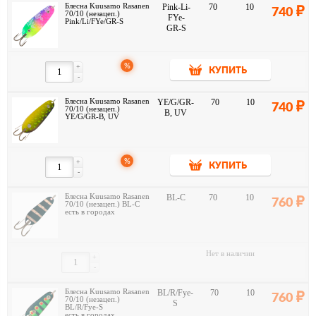
Блесна Kuusamo Rasanen
Pink-Li-
70
10
740
70/10 (незацеп.)
FYe-
Pink/Li/FYe/GR-S
GR-S
%
+
КУПИТЬ
-
Блесна Kuusamo Rasanen
YE/G/GR-
70
10
740
70/10 (незацеп.)
B, UV
YE/G/GR-B, UV
%
+
КУПИТЬ
-
Блесна Kuusamo Rasanen
BL-C
70
10
760
70/10 (незацеп.) BL-C
есть в городах
Нет в наличии
+
-
Блесна Kuusamo Rasanen
BL/R/Fye-
70
10
760
70/10 (незацеп.)
S
BL/R/Fye-S
есть в городах