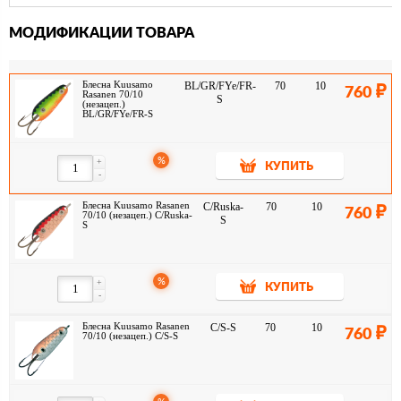
МОДИФИКАЦИИ ТОВАРА
Блесна Kuusamo
BL/GR/FYe/FR-
70
10
760
Rasanen 70/10
S
(незацеп.)
BL/GR/FYe/FR-S
%
+
КУПИТЬ
-
Блесна Kuusamo Rasanen
C/Ruska-
70
10
760
70/10 (незацеп.) C/Ruska-
S
S
%
+
КУПИТЬ
-
Блесна Kuusamo Rasanen
C/S-S
70
10
760
70/10 (незацеп.) C/S-S