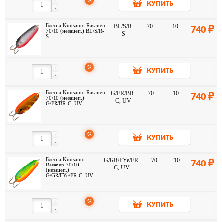
%
+
КУПИТЬ
-
Блесна Kuusamo Rasanen
BL/S/R-
70
10
740
70/10 (незацеп.) BL/S/R-
S
S
%
+
КУПИТЬ
-
Блесна Kuusamo Rasanen
G/FR/BR-
70
10
740
70/10 (незацеп.)
C, UV
G/FR/BR-C, UV
%
+
КУПИТЬ
-
Блесна Kuusamo
G/GR/FYe/FR-
70
10
740
Rasanen 70/10
C, UV
(незацеп.)
G/GR/FYe/FR-C, UV
%
+
КУПИТЬ
-