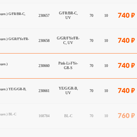
G/FR/BR-C,
ацеп.) G/FR/BR-C,
740
230657
70
10
UV
G/GR/FYe/FR-
ацеп.) G/GR/FYe/FR-
740
230658
70
10
C, UV
Pink-Li-FYe-
цеп.)
740
230660
70
10
GR-S
YE/G/GR-B,
ацеп.) YE/G/GR-B,
740
230661
70
10
UV
ацеп.) BL-C
760
168784
BL-C
70
10