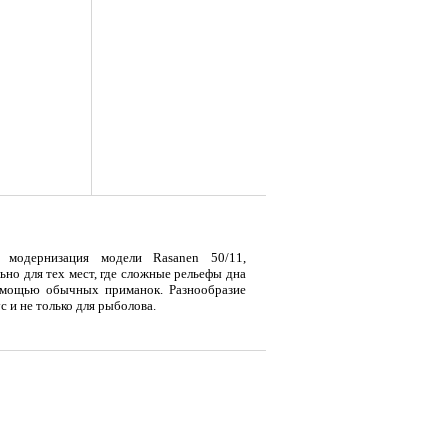
а)
модернизация модели Rasanen 50/11,
я
Тент LAKER с каркасом для
Тент LAKER с каркасом для
Тент
но для тех мест, где сложные рельефы дна
...
...
...
омощью обычных приманок. Разнообразие
 и не только для рыболова.
19 500
9 700
18
Р
Р