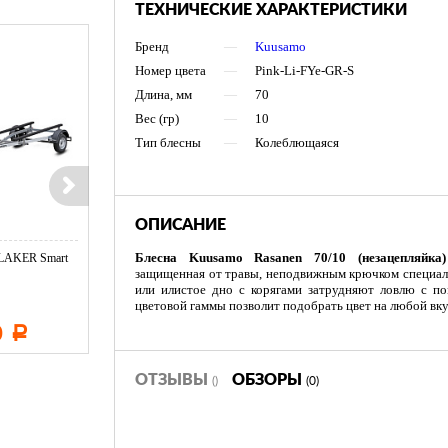
ТЕХНИЧЕСКИЕ ХАРАКТЕРИСТИКИ
Бренд
—
Kuusamo
Номер цвета
—
Pink-Li-FYe-GR-S
Длина, мм
—
70
Вес (гр)
—
10
Тип блесны
—
Колеблющаяся
ОПИСАНИЕ
Блесна Kuusamo Rasanen 70/10 (незацепляйк
LAKER Smart
Эхолот CRAFT Echo 650
Тент LAKER с каркасом дл
Duo (Orange ...
защищенная от травы, неподвижным крючком специаль
...
или илистое дно с корягами затрудняют ловлю с п
цветовой гаммы позволит подобрать цвет на любой вкус
0
7 670
11 600
Р
Р
Р
ОТЗЫВЫ
ОБЗОРЫ
()
(0)