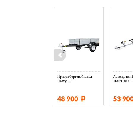
Колесо опорное МЗСА в ...
Прицеп бортовой Laker
Автоприцеп 
Heavy ...
Trailer 300 ...
3 400
48 900
53 90
Р
Р