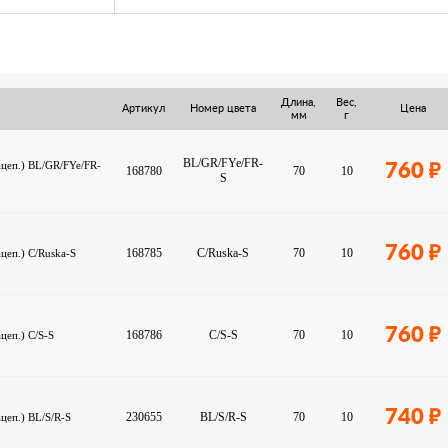
Длина,
Вес,
Артикул
Номер цвета
Цена
мм
г
BL/GR/FYe/FR-
ацеп.) BL/GR/FYe/FR-
760
168780
70
10
S
760
168785
C/Ruska-S
70
10
ацеп.) C/Ruska-S
760
168786
C/S-S
70
10
ацеп.) C/S-S
740
230655
BL/S/R-S
70
10
ацеп.) BL/S/R-S