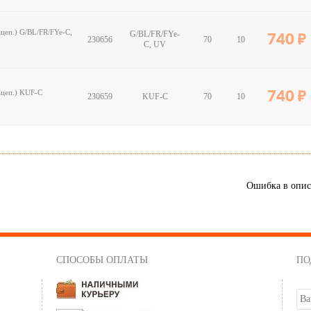
ацеп.) G/BL/FR/FYe-C,
G/BL/FR/FYe-
740
230656
70
10
C, UV
ацеп.) KUF-C
740
230659
KUF-C
70
10
Ошибка в опи
СПОСОБЫ ОПЛАТЫ
ПО