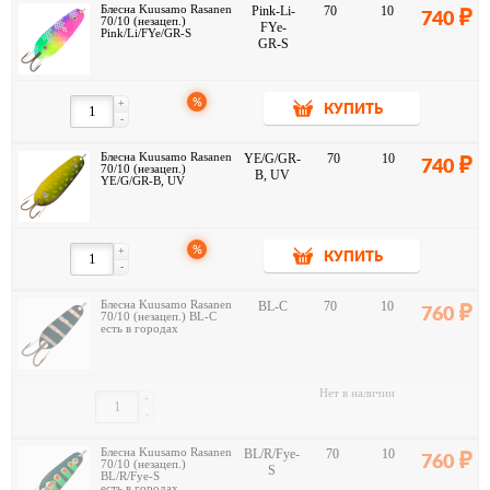
Блесна Kuusamo Rasanen
Pink-Li-
70
10
740
70/10 (незацеп.)
FYe-
Pink/Li/FYe/GR-S
GR-S
%
+
КУПИТЬ
-
Блесна Kuusamo Rasanen
YE/G/GR-
70
10
740
70/10 (незацеп.)
B, UV
YE/G/GR-B, UV
%
+
КУПИТЬ
-
Блесна Kuusamo Rasanen
BL-C
70
10
760
70/10 (незацеп.) BL-C
есть в городах
Нет в наличии
+
-
Блесна Kuusamo Rasanen
BL/R/Fye-
70
10
760
70/10 (незацеп.)
S
BL/R/Fye-S
есть в городах