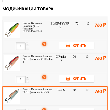
МОДИФИКАЦИИ ТОВАРА
Блесна Kuusamo
BL/GR/FYe/FR-
70
10
760
Rasanen 70/10
S
(незацеп.)
BL/GR/FYe/FR-S
%
+
КУПИТЬ
-
Блесна Kuusamo Rasanen
C/Ruska-
70
10
760
70/10 (незацеп.) C/Ruska-
S
S
%
+
КУПИТЬ
-
Блесна Kuusamo Rasanen
C/S-S
70
10
760
70/10 (незацеп.) C/S-S