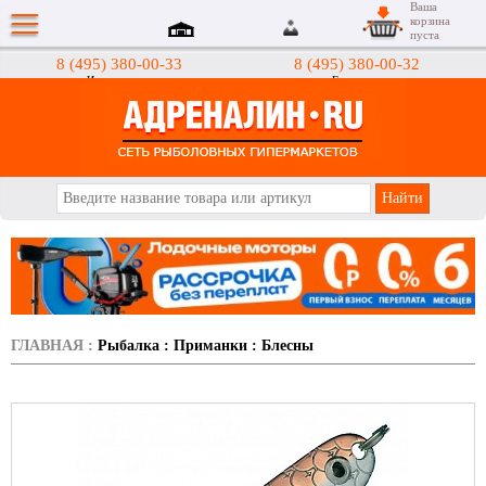
Ваша
корзина
пуста
8 (495) 380-00-33
8 (495) 380-00-32
Интернет-магазин
Гипермаркеты
АДРЕНАЛИН.RU
ГЛАВНАЯ
:
Рыбалка
:
Приманки
:
Блесны