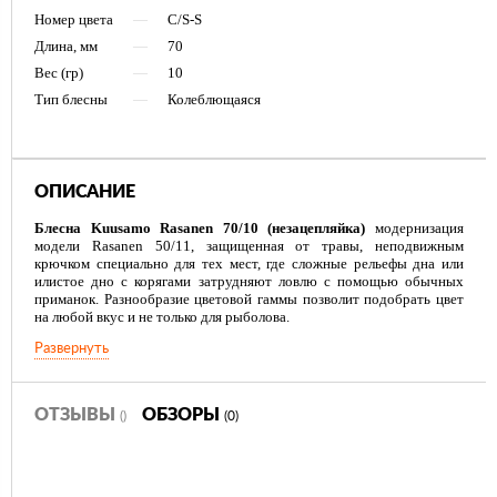
Номер цвета
—
C/S-S
Длина, мм
—
70
Вес (гр)
—
10
Тип блесны
—
Колеблющаяся
ОПИСАНИЕ
Блесна Kuusamo Rasanen 70/10 (незацепляйка)
модернизация
модели Rasanen 50/11, защищенная от травы, неподвижным
крючком специально для тех мест, где сложные рельефы дна или
илистое дно с корягами затрудняют ловлю с помощью обычных
приманок. Разнообразие цветовой гаммы позволит подобрать цвет
на любой вкус и не только для рыболова.
Развернуть
ОТЗЫВЫ
ОБЗОРЫ
()
(0)