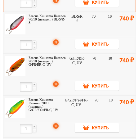
%
+
КУПИТЬ
-
Блесна Kuusamo Rasanen
BL/S/R-
70
10
740
70/10 (незацеп.) BL/S/R-
S
S
%
+
КУПИТЬ
-
Блесна Kuusamo Rasanen
G/FR/BR-
70
10
740
70/10 (незацеп.)
C, UV
G/FR/BR-C, UV
%
+
КУПИТЬ
-
Блесна Kuusamo
G/GR/FYe/FR-
70
10
740
Rasanen 70/10
C, UV
(незацеп.)
G/GR/FYe/FR-C, UV
%
+
КУПИТЬ
-