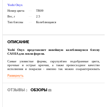
Yoshi Onyx
Номер цвета
—
TR09
Вес, г
—
2.5
Тип блесны
—
Колеблющаяся
ОПИСАНИЕ
Yoshi Onyx представляет новейшую колеблющуюся блесну
CASSIA для ловли форели.
Самые уловистые формы, скрупулёзно подобранные цвета,
прочные и острые крючки, а также превосходное качество
исполнения и покраски - именно так можно охарактеризовать
новую колеблющуюся блесну Yoshi Onyx.
Развернуть
Форелевые блесны Yoshi Onyx могут успешно применяться в ловле
на ручьях, реках и озерах, а также на платных прудах и других
водоемах, где разводят форель. У опытного рыбака в арсенале
имеется набор проверенных колебалок, и он знает, когда и как их
ОТЗЫВЫ
ОБЗОРЫ
()
(0)
применять. Охота за форелью с блеснами Yoshi Onyx окажется
плодотворной и доставит массу удовольствия. Колеблющаяся
блесна CASSIA от Yoshi Onyx даёт хорошие результаты уже с
ранней весны. Её можно использовать на протяжении всего сезона