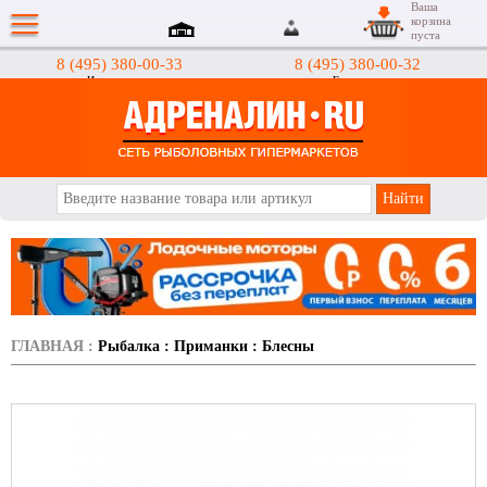
Ваша
корзина
пуста
8 (495) 380-00-33
8 (495) 380-00-32
Интернет-магазин
Гипермаркеты
АДРЕНАЛИН.RU
ГЛАВНАЯ
:
Рыбалка
:
Приманки
:
Блесны