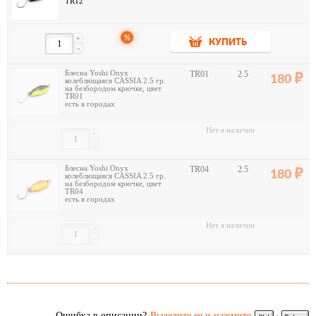
TR12
%
+
КУПИТЬ
-
Блесна Yoshi Onyx
TR01
2.5
180
колеблющаяся CASSIA 2.5 гр.
на безбородом крючке, цвет
TR01
есть в городах
Нет в наличии
+
-
Блесна Yoshi Onyx
TR04
2.5
180
колеблющаяся CASSIA 2.5 гр.
на безбородом крючке, цвет
TR04
есть в городах
Нет в наличии
+
-
Ошибка в описании?
Выделите ее и нажмите