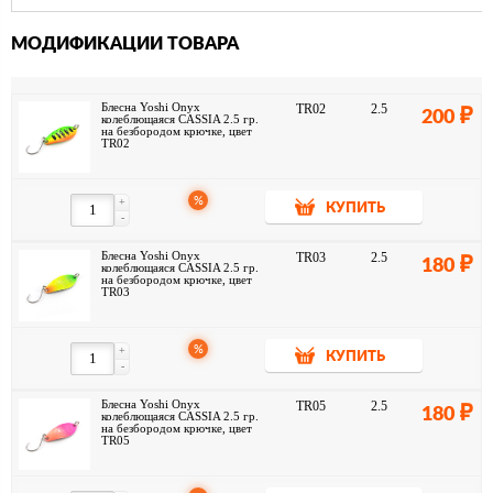
открытой воды.
МОДИФИКАЦИИ ТОВАРА
Блесна Yoshi Onyx
TR02
2.5
200
колеблющаяся CASSIA 2.5 гр.
на безбородом крючке, цвет
TR02
%
+
КУПИТЬ
-
Блесна Yoshi Onyx
TR03
2.5
180
колеблющаяся CASSIA 2.5 гр.
на безбородом крючке, цвет
TR03
%
+
КУПИТЬ
-
Блесна Yoshi Onyx
TR05
2.5
180
колеблющаяся CASSIA 2.5 гр.
на безбородом крючке, цвет
TR05