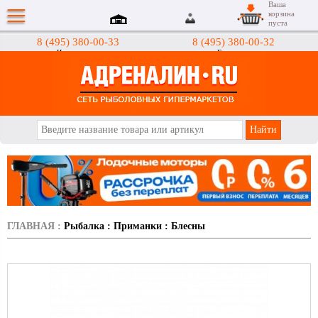
Ваша
корзина
пуста
8 (495) 380-00-33
8 (495) 380-00-32
Интернет-магазин
Гипермаркеты
АДРЕНАЛИН.RU
ГЛАВНАЯ
:
Рыбалка
:
Приманки
:
Блесны