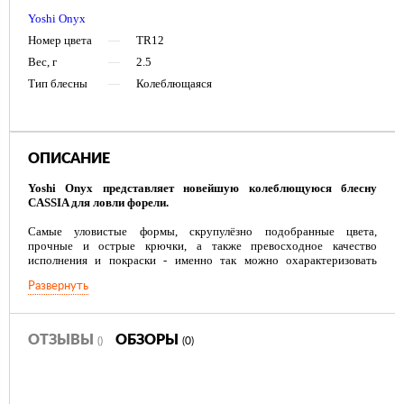
Yoshi Onyx
Номер цвета
—
TR12
Вес, г
—
2.5
Тип блесны
—
Колеблющаяся
ОПИСАНИЕ
Yoshi Onyx представляет новейшую колеблющуюся блесну
CASSIA для ловли форели.
Самые уловистые формы, скрупулёзно подобранные цвета,
прочные и острые крючки, а также превосходное качество
исполнения и покраски - именно так можно охарактеризовать
новую колеблющуюся блесну Yoshi Onyx.
Развернуть
Форелевые блесны Yoshi Onyx могут успешно применяться в ловле
на ручьях, реках и озерах, а также на платных прудах и других
водоемах, где разводят форель. У опытного рыбака в арсенале
имеется набор проверенных колебалок, и он знает, когда и как их
ОТЗЫВЫ
ОБЗОРЫ
()
(0)
применять. Охота за форелью с блеснами Yoshi Onyx окажется
плодотворной и доставит массу удовольствия. Колеблющаяся
блесна CASSIA от Yoshi Onyx даёт хорошие результаты уже с
ранней весны. Её можно использовать на протяжении всего сезона