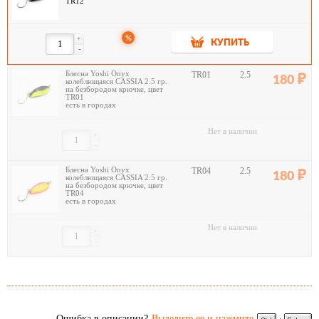
TR12
%
+
КУПИТЬ
-
Блесна Yoshi Onyx
TR01
2.5
180
колеблющаяся CASSIA 2.5 гр.
на безбородом крючке, цвет
TR01
есть в городах
Нет в наличии
+
-
Блесна Yoshi Onyx
TR04
2.5
180
колеблющаяся CASSIA 2.5 гр.
на безбородом крючке, цвет
TR04
есть в городах
Нет в наличии
+
-
Ошибка в описании?
Выделите ее и нажмите