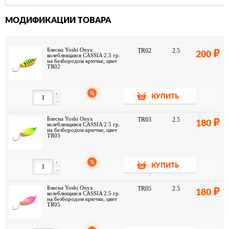
открытой воды.
МОДИФИКАЦИИ ТОВАРА
Блесна Yoshi Onyx
TR02
2.5
200
колеблющаяся CASSIA 2.5 гр.
на безбородом крючке, цвет
TR02
%
+
КУПИТЬ
-
Блесна Yoshi Onyx
TR03
2.5
180
колеблющаяся CASSIA 2.5 гр.
на безбородом крючке, цвет
TR03
%
+
КУПИТЬ
-
Блесна Yoshi Onyx
TR05
2.5
180
колеблющаяся CASSIA 2.5 гр.
на безбородом крючке, цвет
TR05